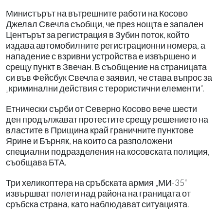
Министърът на вътрешните работи на Косово
Джелал Свечла съобщи, че през нощта е запален
Центърът за регистрация в Зубин поток, който
издава автомобилните регистрационни номера, а
нападение с взривни устройства е извършено и
срещу пункт в Звечан. В съобщение на страницата
си във Фейсбук Свечла е заявил, че става въпрос за
„криминални действия с терористични елементи“.
Етнически сърби от Северно Косово вече шести
ден продължават протестите срещу решението на
властите в Прищина край граничните пунктове
Ярине и Бърняк, на които са разположени
специални подразделения на косовската полиция,
съобщава БТА.
Три хеликоптера на сръбската армия „МИ-35“
извършват полети над района на границата от
сръбска страна, като наблюдават ситуацията.