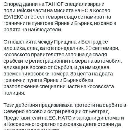
Според данни на ТАНЮГ специализирани
полицейски части на мисията на ЕС в Косово
ЕУЛЕКС от 20 септември също се намират на
граничните пунктове Ярине и Бърняк, но само в
ролята на наблюдатели.
Отношенията между Прищина и Белград се
влошиха, след като в понеделник, 20 септември,
косовското правителство започна да сваля
сръбските регистрационни номера на автомобил,
влизащи в Косово от Сърбия, и да им издава
временни косовски номера. За целта на двата
гранични пункта Ярине и Бърняк бяха
разположение специални части на косовската
полиция.
Тези действия предизвикаха протести на сърбите в
Северно Косово и остри реакции от Белград.
Представители на ЕС, НАТО и западни дипломати
в Косово многократно призоваха двете страни да