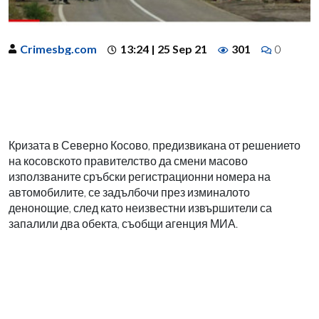
Crimesbg.com
13:24 | 25 Sep 21
301
0
Кризата в Северно Косово, предизвикана от решението
на косовското правителство да смени масово
използваните сръбски регистрационни номера на
автомобилите, се задълбочи през изминалото
денонощие, след като неизвестни извършители са
запалили два обекта, съобщи агенция МИА.