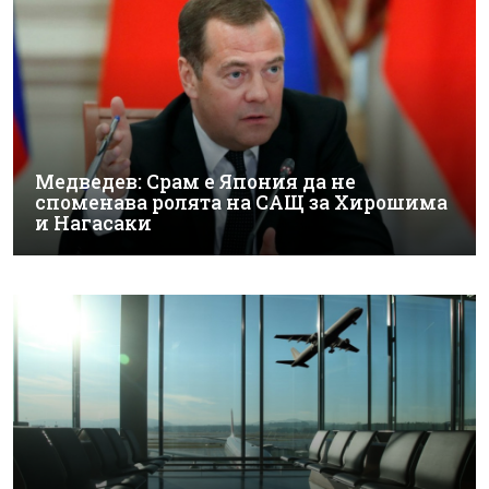
Медведев: Срам е Япония да не
споменава ролята на САЩ за Хирошима
и Нагасаки