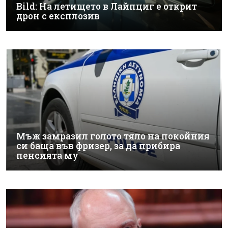
Bild: На летището в Лайпциг е открит
дрон с експлозив
Мъж замразил голото тяло на покойния
си баща във фризер, за да прибира
пенсията му