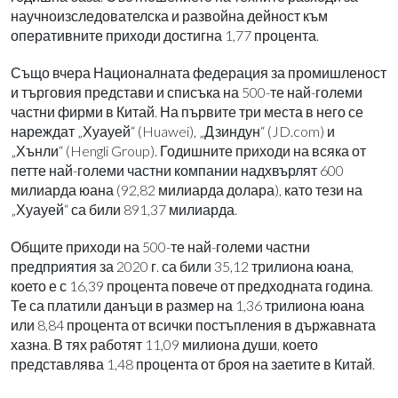
научноизследователска и развойна дейност към
оперативните приходи достигна 1,77 процента.
Също вчера Националната федерация за промишленост
и търговия представи и списъка на 500-те най-големи
частни фирми в Китай. На първите три места в него се
нареждат „Хуауей“ (Huawei), „Дзиндун“ (JD.com) и
„Хънли“ (Hengli Group). Годишните приходи на всяка от
петте най-големи частни компании надхвърлят 600
милиарда юана (92,82 милиарда долара), като тези на
„Хуауей“ са били 891,37 милиарда.
Общите приходи на 500-те най-големи частни
предприятия за 2020 г. са били 35,12 трилиона юана,
което е с 16,39 процента повече от предходната година.
Те са платили данъци в размер на 1,36 трилиона юана
или 8,84 процента от всички постъпления в държавната
хазна. В тях работят 11,09 милиона души, което
представлява 1,48 процента от броя на заетите в Китай.