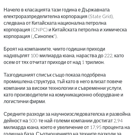
Начело в класацията тази година е Държавната
електроразпределителна корпорация (State Grid),
следвана от Китайската национална петролна
корпорация (CNPC) и Китайската петролна и химическа
корпорация („Синопек“).
Броят на компаниите, чиито годишни приходи
надхвърлят 100 милиарда юана, нараства до 222, като
осем от тях отчитат приходи от над 1 трилион.
Тазгодишният списък също показа подобрена
промишлена структура, тъй като в него влизат повече
компании за високи технологии и съвременни услуги,
като производители на комуникационно оборудване и
логистични фирми.
Средните разходи за научноизследователска и развойна
дейност на 500-те най-големи компании достигат 2,94
милиарда юана, което е увеличение от 17,95 процента на
годишна база. Съотношението на техните разходи за