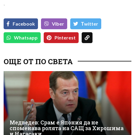
`
Facebook
Viber
Тwitter
Whatsapp
Pinterest
ОЩЕ ОТ ПО СВЕТА
Медведев: Срам е Япония да не
споменава ролята на САЩ за Хирошима
и Нагасаки