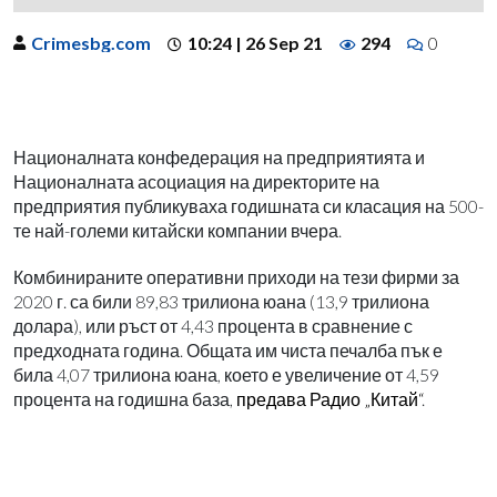
Crimesbg.com
10:24 | 26 Sep 21
294
0
Националната конфедерация на предприятията и
Националната асоциация на директорите на
предприятия публикуваха годишната си класация на 500-
те най-големи китайски компании вчера.
Комбинираните оперативни приходи на тези фирми за
2020 г. са били 89,83 трилиона юана (13,9 трилиона
долара), или ръст от 4,43 процента в сравнение с
предходната година. Общата им чиста печалба пък е
била 4,07 трилиона юана, което е увеличение от 4,59
процента на годишна база,
предава Радио „Китай“
.