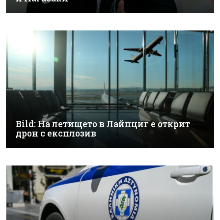
Bild: На летището в Лайпциг е открит
дрон с експлозив