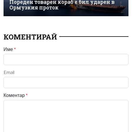
Пореден товарен кораб е бил ударен в
Ормузкия проток
КОМЕНТИРАЙ
Име
*
Email
Коментар
*