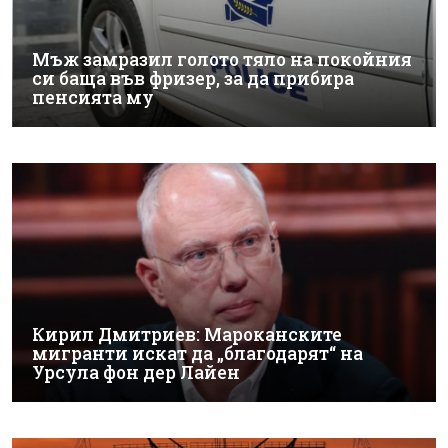
Мъж замразил голото тяло на покойния
си баща във фризер, за да прибира
пенсията му
Кирил Дмитриев: Мароканските
мигранти искат да „благодарят“ на
Урсула фон дер Лайен