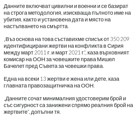
Данните включват цивилни и военни и се базират
на строга методология, изискваща пълното име на
убития, както и установена дата и място на
настъпването на смъртта.
„Въз основа на това съставихме списък от 350 209
идентифицирани жертви на конфликта в Сирия
между март 2011 г. и март 2021 г.“, каза върховният
комисар на ООН за човешките права Мишел
Бачелет пред Съвета за човешки права.
Една на всеки 13 жертви е жена или дете, каза
главната правозащитничка на ООН.
„Данните сочат минималния удостоверим брой и
със сигурност са занижени спрямо реалния брой на
жертвите“, допълни тя.