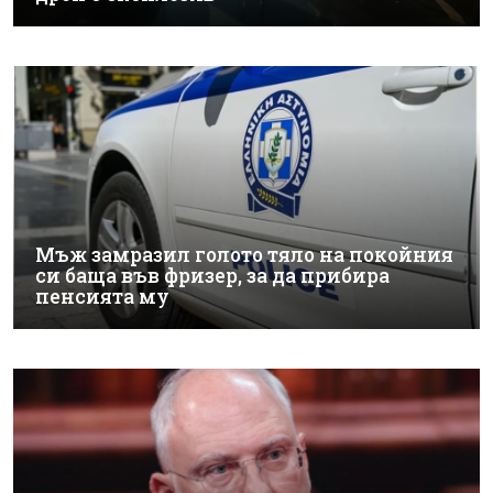
Мъж замразил голото тяло на покойния
си баща във фризер, за да прибира
пенсията му