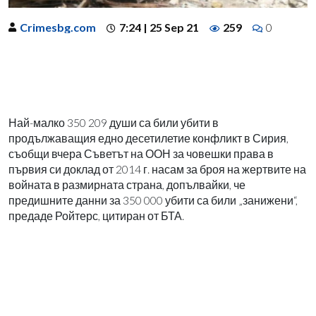
Crimesbg.com
7:24 | 25 Sep 21
259
0
Най-малко 350 209 души са били убити в
продължаващия едно десетилетие конфликт в Сирия,
съобщи вчера Съветът на ООН за човешки права в
първия си доклад от 2014 г. насам за броя на жертвите на
войната в размирната страна, допълвайки, че
предишните данни за 350 000 убити са били „занижени“,
предаде Ройтерс, цитиран от БТА.