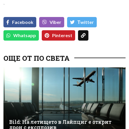
`
Facebook
Viber
Тwitter
Whatsapp
Pinterest
ОЩЕ ОТ ПО СВЕТА
Bild: На летището в Лайпциг е открит
дрон с експлозив