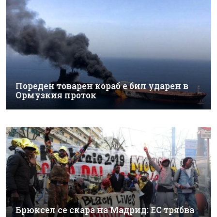
Пореден товарен кораб е бил ударен в
Ормузкия проток
Брюксел се скара на Мадрид: ЕС трябва