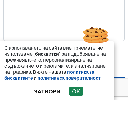
С използването на сайта вие приемате, че
използваме „
" за подобряване на
бисквитки
преживяването, персонализиране на
съдържанието и рекламите, и анализиране
на трафика. Вижте нашата
политика за
НАЙ-ЧЕТЕНИ
НАЙ-КОМЕНТИРАНИ
и
.
бисквитките
политика за поверителност
„Калашниците“
ЗАТВОРИ
OK
изнесоха
пр*ститутките си в
морските курорти