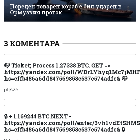
Пореден товарен кораб е бил ударен в
Ормузкия проток
3 КОМЕНТАРА
📪 Ticket; Process 1.27338 BTC. GET =>
https://yandex.com/poll/WDrLYhyq1Mc7jMH
hs=cffb486a6dd847569858c537c574adfc& 📪
ptj626
🔒 + 1.169244 BTC.NEXT -
https://yandex.com/poll/enter/3vh1vdEtS
hs=cffb486a6dd847569858c537c574adfc& 🔒