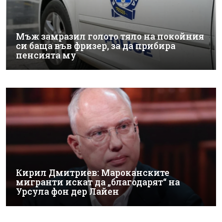
Мъж замразил голото тяло на покойния
си баща във фризер, за да прибира
пенсията му
Кирил Дмитриев: Мароканските
мигранти искат да „благодарят“ на
Урсула фон дер Лайен