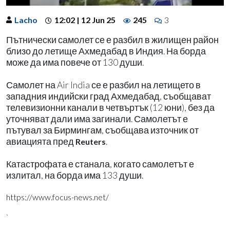
Lacho
12:02 | 12 Jun 25
245
3
Пътнически самолет се е разбил в жилищен район
близо до летище Ахмедабад в Индия. На борда
може да има повече от 130 души.
Самолет на Air India се е разбил на летището в
западния индийски град Ахмедабад, съобщават
телевизионни канали в четвъртък (12 юни), без да
уточняват дали има загинали. Самолетът е
пътувал за Бирмингам, съобщава източник от
авиацията пред
.
Reuters
Катастрофата е станала, когато самолетът е
излитал, на борда има 133 души.
https://www.focus-news.net/
`