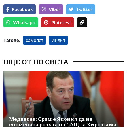
Facebook
Viber
Тwitter
Whatsapp
Pinterest
Тагове:
самолет
Индия
ОЩЕ ОТ ПО СВЕТА
Медведев: Срам е Япония да не
споменава ролята на САЩ за Хирошима