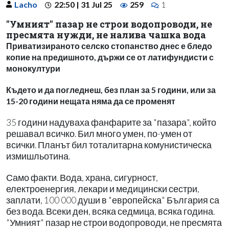
Lacho
22:50 | 31 Jul 25
259
1
"Умният" пазар не строи водопроводи, не
пресмята нужди, не налива чашка вода
Приватизираното селско стопанство днес е бледо
копие на предишното, държи се от латифундисти с
монокултури
Където и да погледнеш, без план за 5 години, или за
15-20 години нещата няма да се променят
35 години надуваха фанфарите за "пазара", който
решавал всичко. Бил много умен, по-умен от
всички. Планът бил тоталитарна комунистическа
измишльотина.
Само факти. Вода, храна, сигурност,
електроенергия, лекари и медицински сестри,
заплати, 100 000 души в "европейска" България са
без вода. Всеки ден, всяка седмица, всяка година.
"Умният" пазар не строи водопроводи, не пресмята