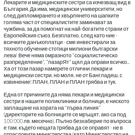
Лекарите и медицинските сестри са изчезващ вид в
България. Да има, медицински университети, но
след дипломирането и хвърлянето на шапките
голяма част от специалистите заминават за
чужбина, за да помогнат на най-богатите страни от
Европейския съюз. Безплатно, след като ние -
всичките данъкоплатци - сме инвестирали за
тяхното обучение стотици милиони български
лева! Вече няма омразното "социалистическо
разпределение", "пазарЯт" щял да оправи всичко...
Ха от този пазар намерете отлични лекари и
медицински сестри, но моля, не от Бангладеш, с
извинение! ПЛАН, ПЛАН и ПЛАН трябва и тук.
Една от причините да няма лекари и медицински
сестри в нашите поликлиники и болници, е ниското
заплащане на хората на "първа линия"
(директорите на болниците се мръщят, ако са под
100 000 лв. месечно). Пълно безхаберие по въпроса
е там, където нещата трябва да се оправят - не в
отрасловите министерства (като Министерство на