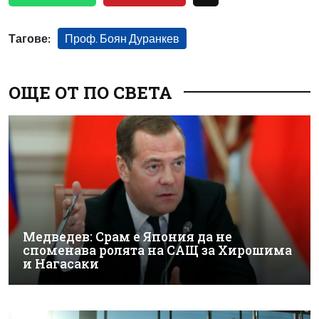
Тагове:
Проф. Боян Дуранкев
ОЩЕ ОТ ПО СВЕТА
Медведев: Срам е Япония да не
споменава ролята на САЩ за Хирошима
и Нагасаки