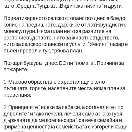
като „Средна Тунджа“, „Видинска низина“ и други.
Приватизираното селско стопанство днес е бледо
копие на предишното, държи се от латифундисти с
монокултури. Няма план нито за развитие на
растениевъдството, нито за животновъдството,
нито за селскостопанските услуги. "Умният" пазар е
пълен провал и тук, трябва план.
Пожари бушуват днес, ЕС ни "помага". Причини за
пожарите:
1. Масово обрастване с храсталаци около
пътищата, горите, населените места, няма план за
превенция;
2. Принципите "всеки за себе си, а останалите - по
дяволите" и "ако печеля, печеля само аз, ако губя -
държавата да ме компенсира", са вече семейна и
фирмена ценност (на семействата с изгорели къщи