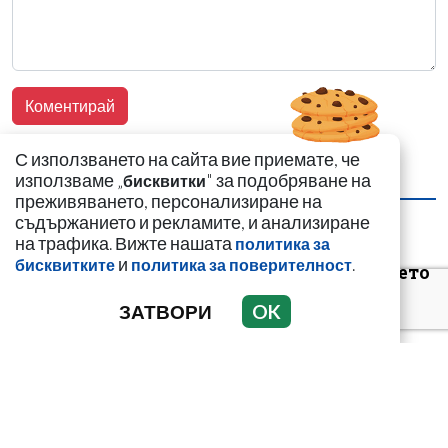
С използването на сайта вие приемате, че
използваме „
" за подобряване на
бисквитки
НАЙ-ЧЕТЕНИ
НАЙ-КОМЕНТИРАНИ
преживяването, персонализиране на
съдържанието и рекламите, и анализиране
Цигани смениха
на трафика. Вижте нашата
политика за
германците и
и
.
бисквитките
политика за поверителност
англичаните на морето
ЗАТВОРИ
OK
ВИЖТЕ КАК ИВАЙЛО
ФИЛИПОВ КОНТРОЛИРА