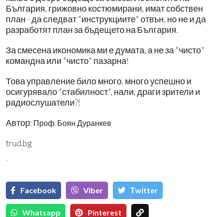
България, грижовно костюмирани, имат собствен
план - да следват "инструкциите" отвън, но не и да
разработят план за бъдещето на България.
За смесена икономика ми е думата, а не за "чисто"
командна или "чисто" пазарна!
Това управление било много, много успешно и
осигурявало "стабилност", нали, драги зрители и
радиослушатели?!
Автор:
Проф. Боян Дуранкев
trud.bg
`
Facebook
Viber
Тwitter
Whatsapp
Pinterest