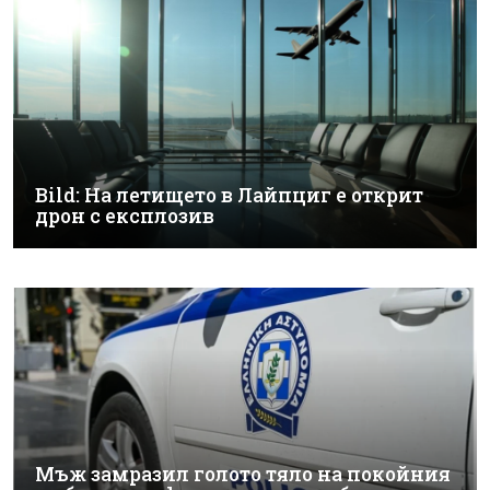
Bild: На летището в Лайпциг е открит
дрон с експлозив
Мъж замразил голото тяло на покойния