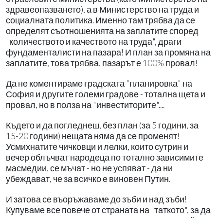
здравеопазването), а в Министерство на труда и
социалната политика. Именно там трябва да се
определят съотношенията на заплатите според
"количеството и качеството на труда", драги
фундаменталисти на пазара! И план за промяна на
заплатите, това трябва, пазарът е 100% провал!
Да не коментираме градската "планировка" на
София и другите големи градове - тотална щета и
провал, но в полза на "инвеститорите"....
Където и да погледнеш, без план (за 5 години, за
15-20 години) нещата няма да се променят!
Усмихнатите чичковци и лелки, които сутрин и
вечер облъчват народеца по тотално зависимите
масмедии, се мъчат - но не успяват - да ни
убеждават, че за всичко е виновен Путин.
И затова се въоръжаваме до зъби и над зъби!
Купуваме все повече от страната на "таткото", за да