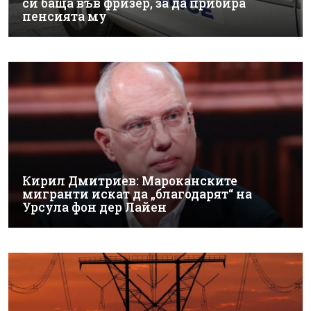
си баща във фризер, за да прибира
пенсията му
Кирил Дмитриев: Мароканските
мигранти искат да „благодарят“ на
Урсула фон дер Лайен