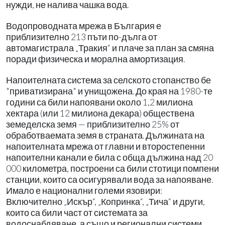
нужди, не налива чашка вода.
Водопроводната мрежа в България е
приблизително 213 пъти по-дълга от
автомагистрала „Тракия“ и плаче за план за смяна
поради физическа и морална амортизация.
Напоителната система за селското стопанство бе
"приватизирана" и унищожена. До края на 1980-те
години са били напоявани около 1,2 милиона
хектара (или 12 милиона декара) обществена
земеделска земя — приблизително 25% от
обработваемата земя в страната. Дължината на
напоителната мрежа от главни и второстепенни
напоителни канали е била с обща дължина над 20
000 километра, построени са били стотици помпени
станции, които са осигурявали вода за напояване.
Имало е национални големи язовири:
Включително „Искър“, „Копринка“, „Тича“ и други,
които са били част от системата за
водоснабдяване, а също и регионални системи