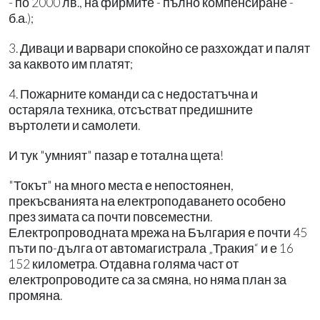
- по 2000 лв., на фирмите - пълно компенсиране -
б.а.);
3. Диваци и варвари спокойно се разхождат и палят
за каквото им платят;
4. Пожарните команди са с недостатъчна и
остаряла техника, отсъстват предишните
въртолети и самолети.
И тук "умният" пазар е тотална щета!
"Токът" на много места е непостоянен,
прекъсванията на електроподаването особено
през зимата са почти повсеместни.
Електропроводната мрежа на България е почти 45
пъти по-дълга от автомагистрала „Тракия“ и е 16
152 километра. Отдавна голяма част от
електропроводите са за смяна, но няма план за
промяна.