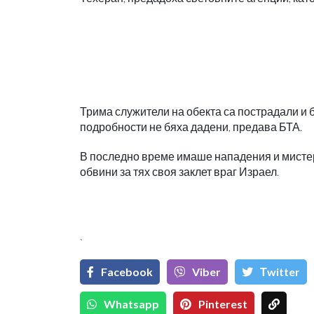
Трима служители на обекта са пострадали и 
подробности не бяха дадени, предава БТА.
В последно време имаше нападения и мистер
обвини за тях своя заклет враг Израел.
`
Facebook
Viber
Тwitter
Whatsapp
Pinterest