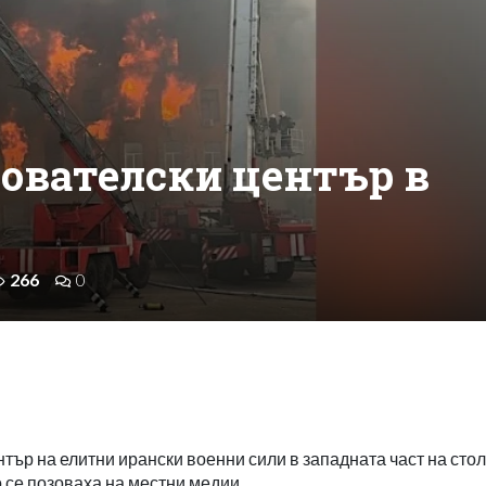
дователски център в
266
0
тър на елитни ирански военни сили в западната част на сто
 се позоваха на местни медии.