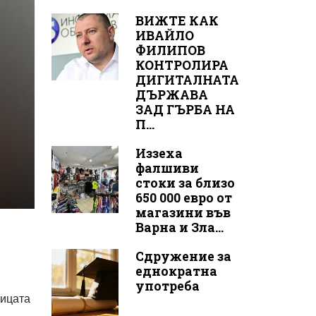
ВИЖТЕ КАК
ИВАЙЛО
ФИЛИПОВ
КОНТРОЛИРА
ДИГИТАЛНАТА
ДЪРЖАВА
ЗАД ГЪРБА НА
П...
Иззеха
фалшиви
стоки за близо
650 000 евро от
магазини във
Варна и Зла...
Сдружение за
еднократна
употреба
лицата