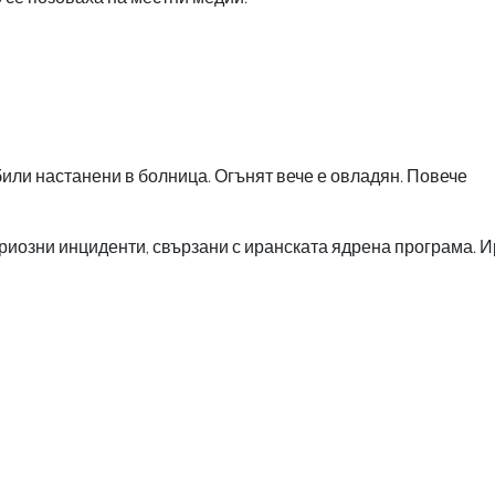
били настанени в болница. Огънят вече е овладян. Повече
иозни инциденти, свързани с иранската ядрена програма. 