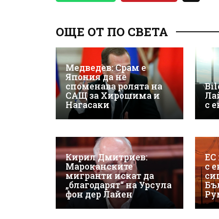
ОЩЕ ОТ ПО СВЕТА
Медведев: Срам е
Япония да не
споменава ролята на
Bil
САЩ за Хирошима и
Ла
Нагасаки
с 
Кирил Дмитриев:
ЕС
Мароканските
с 
мигранти искат да
си
„благодарят“ на Урсула
Бъ
фон дер Лайен
Ру