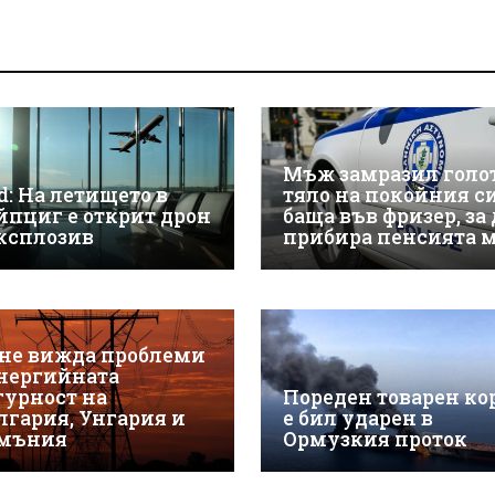
Мъж замразил голо
d: На летището в
тяло на покойния с
йпциг е открит дрон
баща във фризер, за 
експлозив
прибира пенсията 
 не вижда проблеми
енергийната
гурност на
Пореден товарен ко
лгария, Унгария и
е бил ударен в
мъния
Ормузкия проток