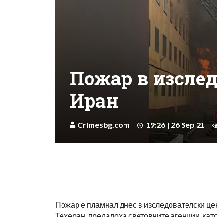
Пожар в изсле
Иран
Crimesbg.com
19:26 | 26 Sep 21
Пожар е пламнал днес в изследователски цен
Техеран, предадоха световните агенции, като