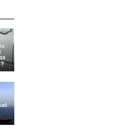
то
и
да
му
раб