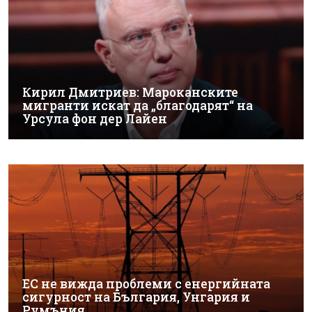
Кирил Дмитриев: Мароканските
мигранти искат да „благодарят“ на
Урсула фон дер Лайен
ЕС не вижда проблеми с енергийната
сигурност на България, Унгария и
Румъния