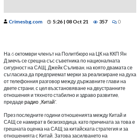
Crimesbg.com
5:26 | 08 Oct 21
357
0
На 6 октомври членът на Политбюро на ЦК на ККП Ян
Дзиечъ се срещна със съветника по националната
сигурност на САЩ, Джейк Съливан, на която двамата се
съгласиха да предприемат мерки за реализиране на духа
от телефонния разговор между държавните глави на
двете страни, с цел възстановяване на двустранните
отношения и тяхното стабилно и здраво развитие,
предаде
радио „Китай“
.
През последните години отношенията между Китай и
САЩ се намират в безизходица, като причината за това е
грешната оценка на САЩ за китайската стратегия и за
отношенията с Китай. Затова засилването на