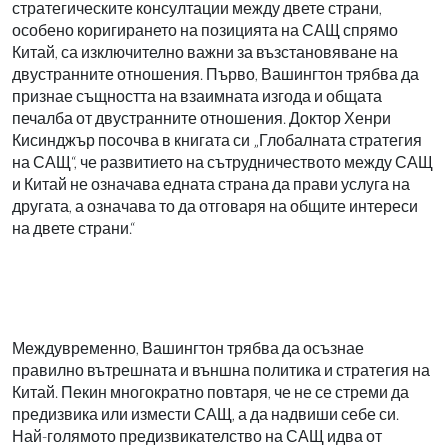
стратегическите консултации между двете страни,
особено коригирането на позицията на САЩ спрямо
Китай, са изключително важни за възстановяване на
двустранните отношения. Първо, Вашингтон трябва да
признае същността на взаимната изгода и общата
печалба от двустранните отношения. Доктор Хенри
Кисинджър посочва в книгата си „Глобалната стратегия
на САЩ“, че развитието на сътрудничеството между САЩ
и Китай не означава едната страна да прави услуга на
другата, а означава то да отговаря на общите интереси
на двете страни.“
Междувременно, Вашингтон трябва да осъзнае
правилно вътрешната и външна политика и стратегия на
Китай. Пекин многократно повтаря, че не се стреми да
предизвика или измести САЩ, а да надвиши себе си.
Най-голямото предизвикателство на САЩ идва от