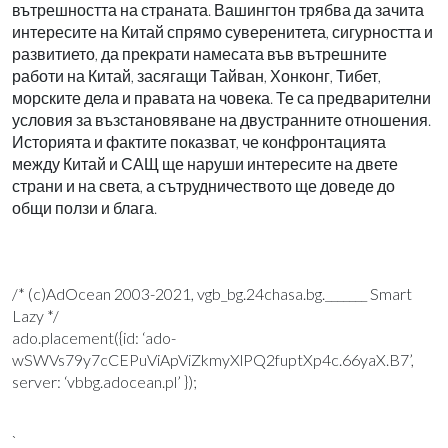
вътрешността на страната. Вашингтон трябва да зачита
интересите на Китай спрямо суверенитета, сигурността и
развитието, да прекрати намесата във вътрешните
работи на Китай, засягащи Тайван, Хонконг, Тибет,
морските дела и правата на човека. Те са предварителни
условия за възстановяване на двустранните отношения.
Историята и фактите показват, че конфронтацията
между Китай и САЩ ще наруши интересите на двете
страни и на света, а сътрудничеството ще доведе до
общи ползи и блага.
/* (c)AdOcean 2003-2021, vgb_bg.24chasa.bg._______ Smart
Lazy */
ado.placement({id: ‘ado-
wSWVs79y7cCEPuViApViZkmyXlPQ2fuptXp4c.66yaX.B7’,
server: ‘vbbg.adocean.pl’ });
`