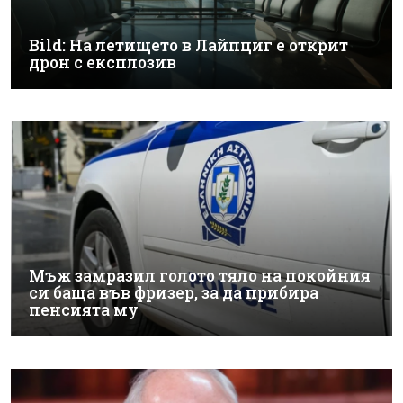
Bild: На летището в Лайпциг е открит
дрон с експлозив
Мъж замразил голото тяло на покойния
си баща във фризер, за да прибира
пенсията му