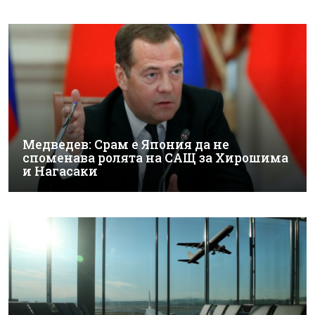
Медведев: Срам е Япония да не
споменава ролята на САЩ за Хирошима
и Нагасаки