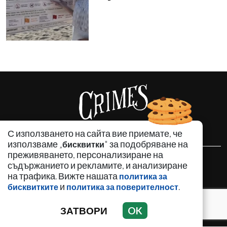
С използването на сайта вие приемате, че
използваме „
" за подобряване на
бисквитки
преживяването, персонализиране на
НОВИНИ
съдържанието и рекламите, и анализиране
на трафика. Вижте нашата
АНАЛИЗИ
политика за
и
.
бисквитките
политика за поверителност
ЗАБАВНО
ИЗДИРВА СЕ
ЗАТВОРИ
OK
КРИМИНАЛНО