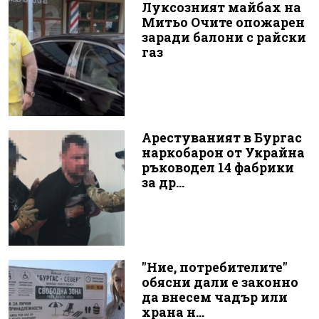
Луксозният майбах на
Митьо Очите опожарен
заради балони с райски
газ
Арестуваният в Бургас
наркобарон от Украйна
ръководел 14 фабрики
за др...
"Ние, потребителите"
обясни дали е законно
да внесем чадър или
храна н...