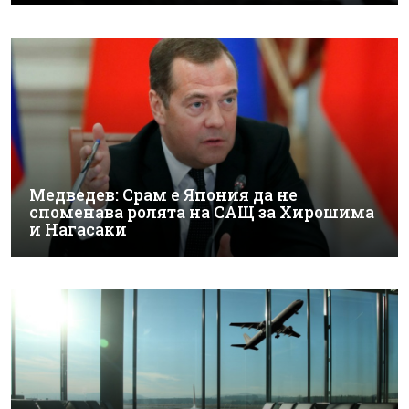
Медведев: Срам е Япония да не
споменава ролята на САЩ за Хирошима
и Нагасаки