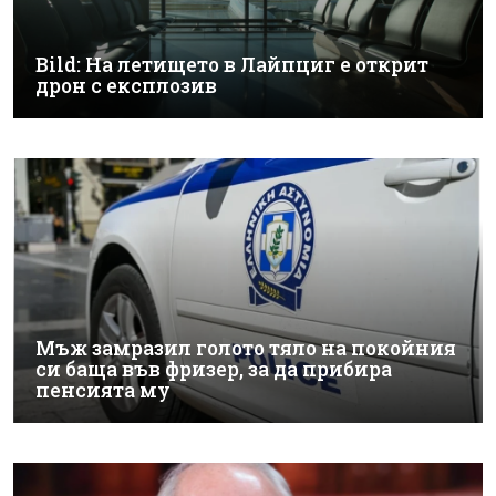
Bild: На летището в Лайпциг е открит
дрон с експлозив
Мъж замразил голото тяло на покойния
си баща във фризер, за да прибира
пенсията му