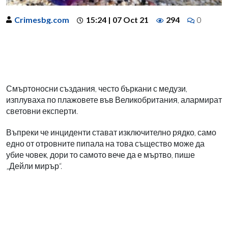
Crimesbg.com
15:24 | 07 Oct 21
294
0
Смъртоносни създания, често бъркани с медузи,
изплуваха по плажовете във Великобритания, алармират
световни експерти.
Въпреки че инциденти стават изключително рядко, само
едно от отровните пипала на това същество може да
убие човек, дори то самото вече да е мъртво, пише
„Дейли мирър“.