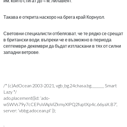
им, които стигат до 4 м, лилавеят.
Такава е открита наскоро на брега край Корнуол.
Световни специалисти отбелязват, че те рядко се срещат
в британски води, въпреки че е възможно в периода
септември-декември да бъдат изтласкани в тях от силни
западни ветрове.
/* (c)AdOcean 2003-2021, vgb_bg.24chasa.bg._______ Smart
Lazy */
ado.placement({id: ‘ado-
wSWVs79y7cCEPuViApViZkmyXlPQ2fuptXp4c.66yaX.B7’,
server: ‘vbbg.adocean.pl’ });