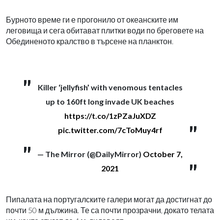
Бурното време ги е прогонило от океанските им
леговища и сега обитават плитки води по бреговете на
Обединеното кралство в търсене на планктон.
Killer ‘jellyfish’ with venomous tentacles
up to 160ft long invade UK beaches
https://t.co/1zPZaJuXDZ
pic.twitter.com/7cToMuy4rf
— The Mirror (@DailyMirror)
October 7,
2021
Пипалата на португалските галери могат да достигнат до
почти 50 м дължина. Те са почти прозрачни, докато телата