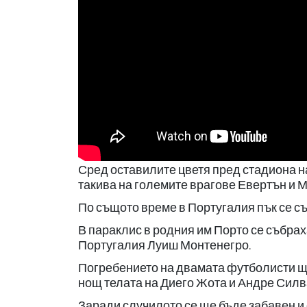
Сред оставилите цветя пред стадиона н
такива на големите врагове Евертън и 
По същото време в Португалия пък се съ
В параклис в родния им Порто се събрах
Португалия Луиш Монтенегро.
Погребението на двамата футболисти ще 
нощ телата на Диего Жота и Андре Силв
Заради случилото се ще бъде забавен и 