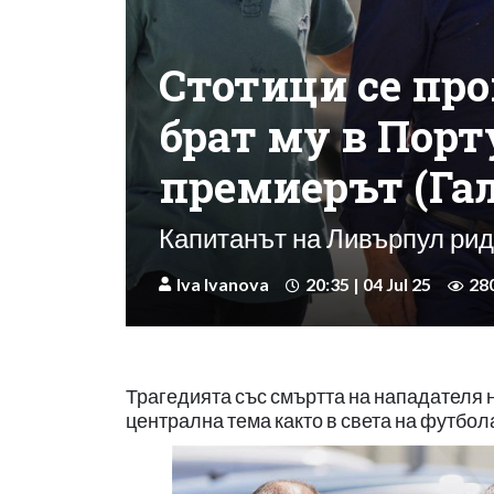
Стотици се про
брат му в Порт
премиерът (Га
Капитанът на Ливърпул рида
Iva Ivanova
20:35 | 04 Jul 25
28
Трагедията със смъртта на нападателя 
централна тема както в света на футбола