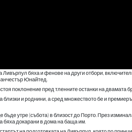
а Ливърпул бяха и фенове на други отбори, включите
Манчестър Юнайтед.
стоя поклонение пред тленните останки на двамата бр
а близки и роднини, а сред множеството бе и премиеръ
бъде утре (събота) в близост до Порто. През изминал
а бяха докарани в дома на баща им.
стартът на подготовката на Ливърпул, която по принц