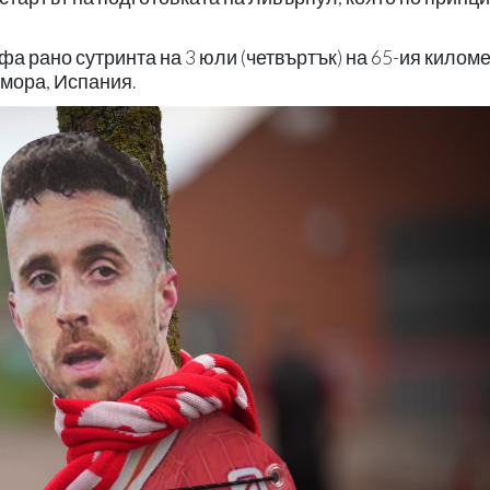
фа рано сутринта на 3 юли (четвъртък) на 65-ия килом
амора, Испания.