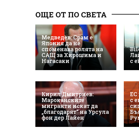
ОЩЕ ОТ ПО СВЕТА
Медведев: Срам е
Япония да не
споменава ролята на
Bil
САЩ за Хирошима и
Ла
Нагасаки
с 
Кирил Дмитриев:
ЕС
Мароканските
с 
мигранти искат да
си
„благодарят“ на Урсула
Бъ
фон дер Лайен
Ру