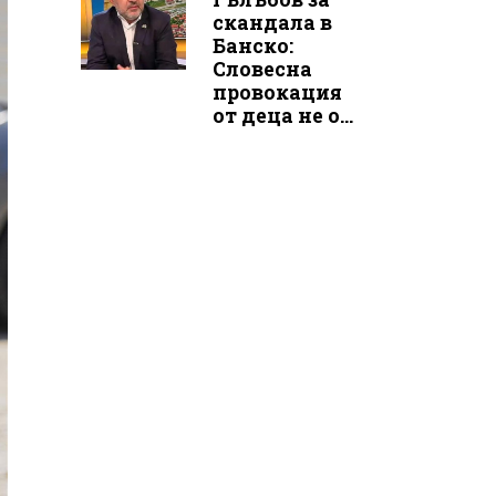
скандала в
Банско:
Словесна
провокация
от деца не о...