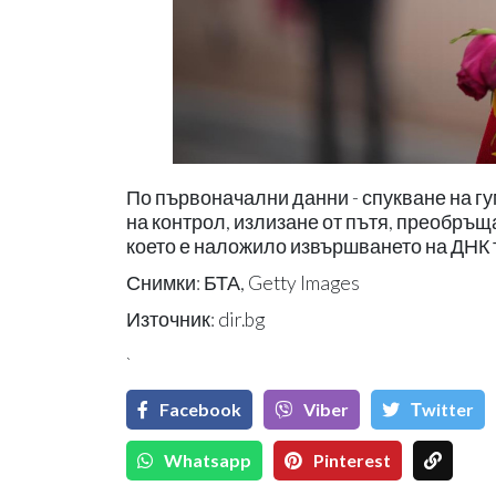
По първоначални данни - спукване на гу
на контрол, излизане от пътя, преобръщ
което е наложило извършването на ДНК 
Снимки: БТА, Getty Images
Източник: dir.bg
`
Facebook
Viber
Тwitter
Whatsapp
Pinterest