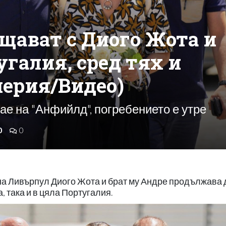
щават с Диого Жота и
угалия, сред тях и
лерия/Видео)
е на "Анфийлд", погребението е утре
0
0
на Ливърпул Диого Жота и брат му Андре продължава 
, така и в цяла Португалия.