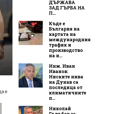
ДЪРЖАВА
ЗАД ГЪРБА НА
П...
Къде е
България на
картата на
международния
трафик и
производство
на н...
Инж. Иван
Иванов:
Ниските нива
на Дунав са
последица от
да е
климатичните
п...
Николай
Гълъбов за