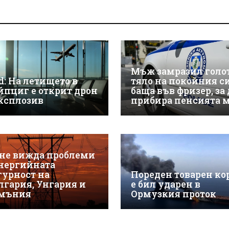
Мъж замразил голо
d: На летището в
тяло на покойния с
йпциг е открит дрон
баща във фризер, за 
експлозив
прибира пенсията 
 не вижда проблеми
енергийната
гурност на
Пореден товарен ко
лгария, Унгария и
е бил ударен в
мъния
Ормузкия проток