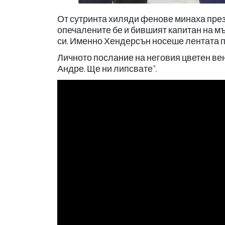
От сутринта хиляди фенове минаха през 
опечалените бе и бившият капитан на м
си. Именно Хендерсън носеше лентата пр
Личното послание на неговия цветен вен
Андре. Ще ни липсвате".