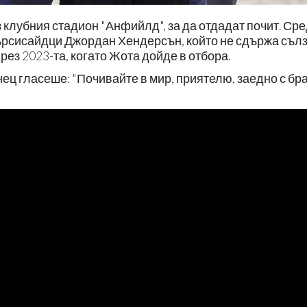
клубния стадион "Анфийлд", за да отдадат почит. Ср
ърсисайдци Джордан Хендерсън, който не сдържа съл
ез 2023-та, когато Жота дойде в отбора.
ец гласеше: "Почивайте в мир, приятелю, заедно с бра