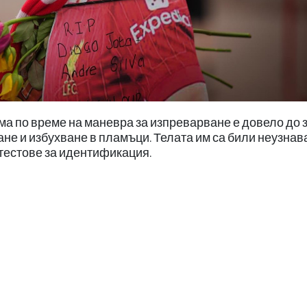
ма по време на маневра за изпреварване е довело до 
ане и избухване в пламъци. Телата им са били неузнав
тестове за идентификация.