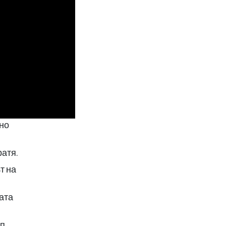
лно
атя.
т на
ата
ип