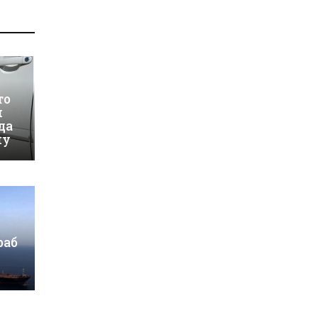
то
и
да
му
раб