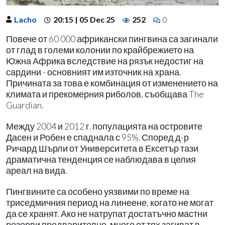
Lacho
20:15 | 05 Dec 25
252
0
Повече от 60 000 африкански пингвина са загинали
от глад в големи колонии по крайбрежието на
Южна Африка вследствие на рязък недостиг на
сардини - основният им източник на храна.
Причината за това е комбинация от изменението на
климата и прекомерния риболов, съобщава The
Guardian.
Между 2004 и 2012 г. популацията на островите
Дасен и Робен е спаднала с 95%. Според д-р
Ричард Шърли от Университета в Ексетър тази
драматична тенденция се наблюдава в целия
ареал на вида.
Пингвините са особено уязвими по време на
триседмичния период на линеене, когато не могат
да се хранят. Ако не натрупат достатъчно мастни
резерви предварително, много от тях загиват в