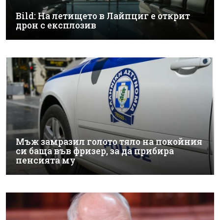
Bild: На летището в Лайпциг е открит
дрон с експлозив
Мъж замразил голото тяло на покойния
си баща във фризер, за да прибира
пенсията му