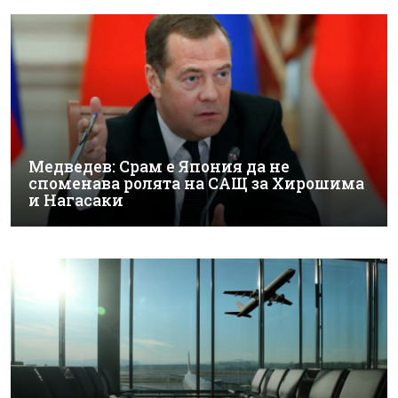
Медведев: Срам е Япония да не
споменава ролята на САЩ за Хирошима
и Нагасаки