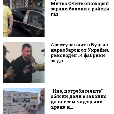
Митьо Очите опожарен
заради балони с райски
газ
Арестуваният в Бургас
наркобарон от Украйна
ръководел 14 фабрики
за др...
"Ние, потребителите"
обясни дали е законно
да внесем чадър или
храна н...