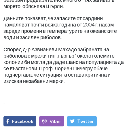
морето, обяснява Шърли.
Данните показват, че запасите от сардини
намаляват почти всяка година от 2004 г. насам
заради промени в температурите на океанските
води и засилен риболов.
Според д-р Азвианеви Махадо забраната на
риболова с мрежи тип „гъргър" около големите
колонии би могла да даде шанс на популацията да
се възстанови. Проф. Лориен Пичегру обаче
подчертава, че ситуацията остава критична и
изисква незабавни мерки.
`
Facebook
Viber
Тwitter