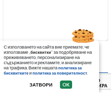
С използването на сайта вие приемате, че
използваме „
" за подобряване на
бисквитки
преживяването, персонализиране на
съдържанието и рекламите, и анализиране
на трафика. Вижте нашата
политика за
НАЙ-ЧЕТЕНИ
НАЙ-КОМЕНТИРАНИ
и
.
бисквитките
политика за поверителност
ВИЖТЕ КАК ИВАЙЛО
ЗАТВОРИ
OK
ФИЛИПОВ КОНТРОЛИРА
ДИГИТАЛНАТА
ДЪРЖАВА ЗАД ГЪРБА
НА П...