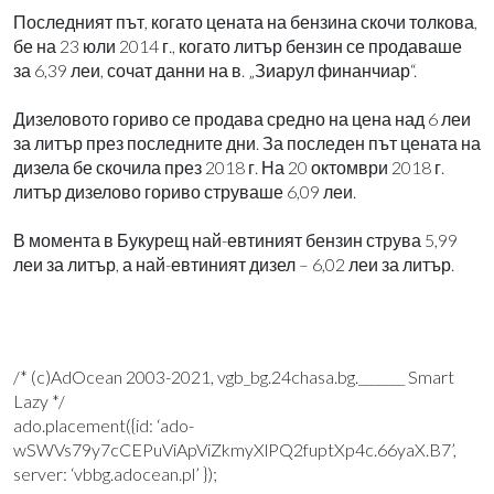
Последният път, когато цената на бензина скочи толкова,
бе на 23 юли 2014 г., когато литър бензин се продаваше
за 6,39 леи, сочат данни на в. „Зиарул финанчиар“.
Дизеловото гориво се продава средно на цена над 6 леи
за литър през последните дни. За последен път цената на
дизела бе скочила през 2018 г. На 20 октомври 2018 г.
литър дизелово гориво струваше 6,09 леи.
В момента в Букурещ най-евтиният бензин струва 5,99
леи за литър, а най-евтиният дизел – 6,02 леи за литър.
/* (c)AdOcean 2003-2021, vgb_bg.24chasa.bg._______ Smart
Lazy */
ado.placement({id: ‘ado-
wSWVs79y7cCEPuViApViZkmyXlPQ2fuptXp4c.66yaX.B7’,
server: ‘vbbg.adocean.pl’ });