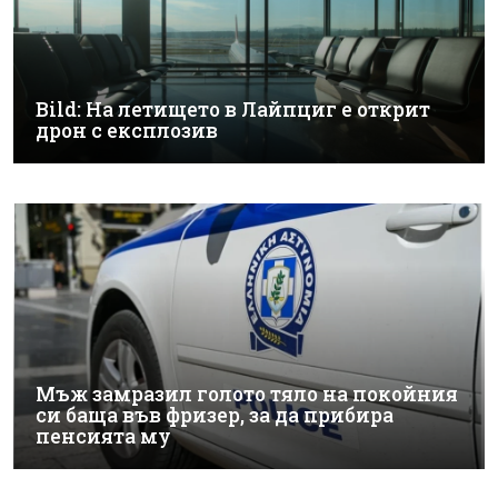
Bild: На летището в Лайпциг е открит
дрон с експлозив
Мъж замразил голото тяло на покойния
си баща във фризер, за да прибира
пенсията му