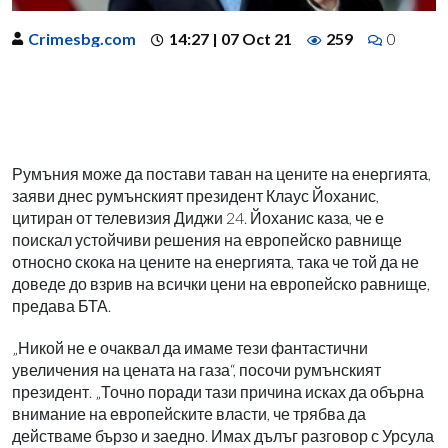
Crimesbg.com
14:27 | 07 Oct 21
259
0
Румъния може да постави таван на цените на енергията,
заяви днес румънският президент Клаус Йоханис,
цитиран от телевизия Диджи 24. Йоханис каза, че е
поискал устойчиви решения на европейско равнище
относно скока на цените на енергията, така че той да не
доведе до взрив на всички цени на европейско равнище,
предава БТА.
„Никой не е очаквал да имаме тези фантастични
увеличения на цената на газа“, посочи румънският
президент. „Точно поради тази причина исках да обърна
внимание на европейските власти, че трябва да
действаме бързо и заедно. Имах дълъг разговор с Урсула