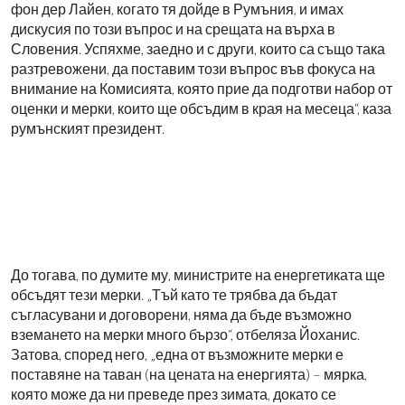
фон дер Лайен, когато тя дойде в Румъния, и имах
дискусия по този въпрос и на срещата на върха в
Словения. Успяхме, заедно и с други, които са също така
разтревожени, да поставим този въпрос във фокуса на
внимание на Комисията, която прие да подготви набор от
оценки и мерки, които ще обсъдим в края на месеца“, каза
румънският президент.
До тогава, по думите му, министрите на енергетиката ще
обсъдят тези мерки. „Тъй като те трябва да бъдат
съгласувани и договорени, няма да бъде възможно
вземането на мерки много бързо“, отбеляза Йоханис.
Затова, според него, „една от възможните мерки е
поставяне на таван (на цената на енергията) – мярка,
която може да ни преведе през зимата, докато се