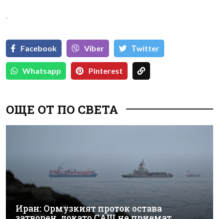
`
Facebook
Viber
Тwitter
Whatsapp
Pinterest
ОЩЕ ОТ ПО СВЕТА
Иран: Ормузкият проток остава
затворен, докато САЩ не приемат