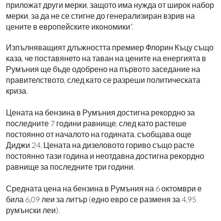
приложат други мерки, защото има нужда от широк набор
мерки, за да не се стигне до генерализиран взрив на
цените в европейските икономики“.
Изпълняващият длъжността премиер Флорин Къцу също
каза, че поставянето на таван на цените на енергията в
Румъния ще бъде одобрено на първото заседание на
правителството, след като се разреши политическата
криза.
Цената на бензина в Румъния достигна рекордно за
последните 7 години равнище, след като растеше
постоянно от началото на годината, съобщава още
Диджи 24. Цената на дизеловото гориво също расте
постоянно тази година и неотдавна достигна рекордно
равнище за последните три години.
Средната цена на бензина в Румъния на 6 октомври е
била 6,09 леи за литър (едно евро се разменя за 4,95
румънски леи).