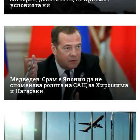
условията ни
Медведев: Срам е Япония да не
споменава ролята на САЩ за Хирошима
и Нагасаки