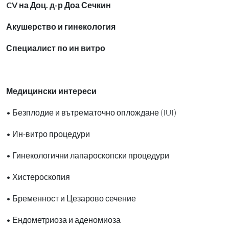
CV на Доц. д-р Доа Сечкин
Акушерство и гинекология
Специалист по ин витро
Медицински интереси
• Безплодие и вътрематочно оплождане (IUI)
• Ин-витро процедури
• Гинекологични лапароскопски процедури
• Хистероскопия
• Бременност и Цезарово сечение
• Ендометриоза и аденомиоза