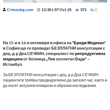
Crimesbg.com
12:30 | 07 Oct 21
371
0
На 15-и и 16-и октомври в офиса на “
Бридж Медикал
”
в София ще се проведат БЕЗПЛАТНИ консултации с
доц. д-р Доа СЕЧКИН, специалист по
репродуктивна
медицина
от болница „Лив хоспитал Вади” –
Истанбул.
За БЕЗПЛАТНИ консултации с доц. д-р Доа СЕЧКИН
пациентите трябва предварително да запазят час, както и
да носят актуални епикризи и образни изследвания.