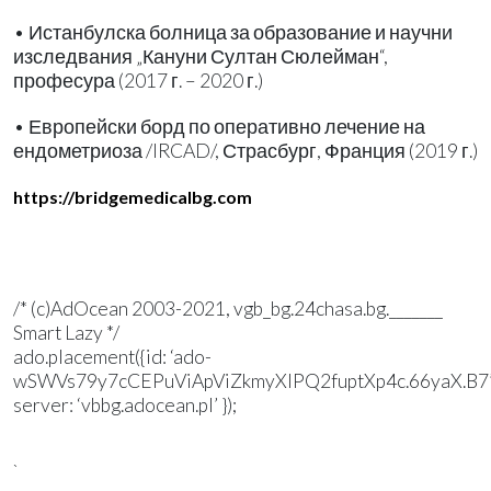
• Истанбулска болница за образование и научни
изследвания „Кануни Султан Сюлейман“,
професура (2017 г. – 2020 г.)
• Европейски борд по оперативно лечение на
ендометриоза /IRCAD/, Страсбург, Франция (2019 г.)
https://bridgemedicalbg.com
/* (c)AdOcean 2003-2021, vgb_bg.24chasa.bg._______
Smart Lazy */
ado.placement({id: ‘ado-
wSWVs79y7cCEPuViApViZkmyXlPQ2fuptXp4c.66yaX.B7’
server: ‘vbbg.adocean.pl’ });
`