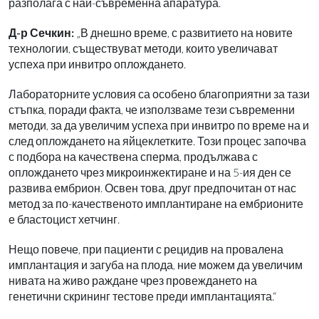
разполага с най-съвременна апаратура.
Д-р Сечкин:
„В днешно време, с развитието на новите
технологии, съществуват методи, които увеличават
успеха при инвитро оплождането.
Лабораторните условия са особено благоприятни за тази
стъпка, поради факта, че използваме тези съвременни
методи, за да увеличим успеха при инвитро по време на и
след оплождането на яйцеклетките. Този процес започва
с подбора на качествена сперма, продължава с
оплождането чрез микроинжектиране и на 5-ия ден се
развива ембрион. Освен това, друг предпочитан от нас
метод за по-качественото имплантиране на ембрионите
е бластоцист хетчинг.
Нещо повече, при пациенти с рецидив на провалена
имплантация и загуба на плода, ние можем да увеличим
нивата на живо раждане чрез провеждането на
генетични скрининг тестове преди имплантацията.“