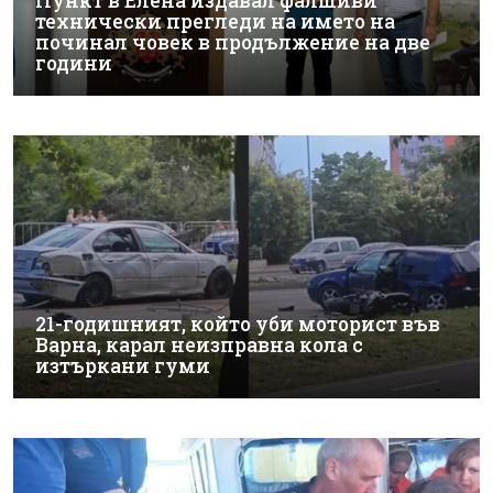
Пункт в Елена издавал фалшиви
технически прегледи на името на
починал човек в продължение на две
години
21-годишният, който уби моторист във
Варна, карал неизправна кола с
изтъркани гуми