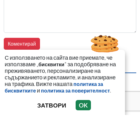
С използването на сайта вие приемате, че
използваме „
" за подобряване на
бисквитки
НАЙ-ЧЕТЕНИ
НАЙ-КОМЕНТИРАНИ
преживяването, персонализиране на
съдържанието и рекламите, и анализиране
Случаят с Ива
на трафика. Вижте нашата
политика за
Михайлова влиза в
и
.
бисквитките
политика за поверителност
Народното събрание
ЗАТВОРИ
OK
„Калашниците“