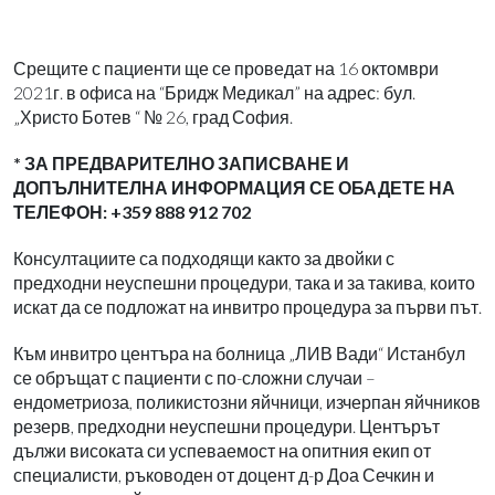
Срещите с пациенти ще се проведат на 16 октомври
2021г. в офиса на “Бридж Медикал” на адрес: бул.
„Христо Ботев “ № 26, град София.
* ЗА ПРЕДВАРИТЕЛНО ЗАПИСВАНЕ И
ДОПЪЛНИТЕЛНА ИНФОРМАЦИЯ СЕ ОБАДЕТЕ НА
ТЕЛЕФОН: +359 888 912 702
Консултациите са подходящи както за двойки с
предходни неуспешни процедури, така и за такива, които
искат да се подложат на инвитро процедура за първи път.
Към инвитро центъра на болница „ЛИВ Вади“ Истанбул
се обръщат с пациенти с по-сложни случаи –
ендометриоза, поликистозни яйчници, изчерпан яйчников
резерв, предходни неуспешни процедури. Центърът
дължи високата си успеваемост на опитния екип от
специалисти, ръководен от доцент д-р Доа Сечкин и