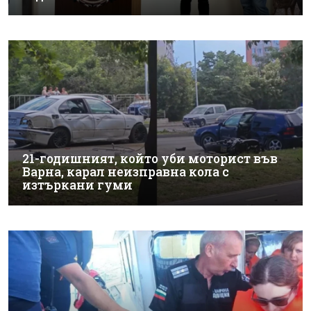
21-годишният, който уби моторист във
Варна, карал неизправна кола с
изтъркани гуми