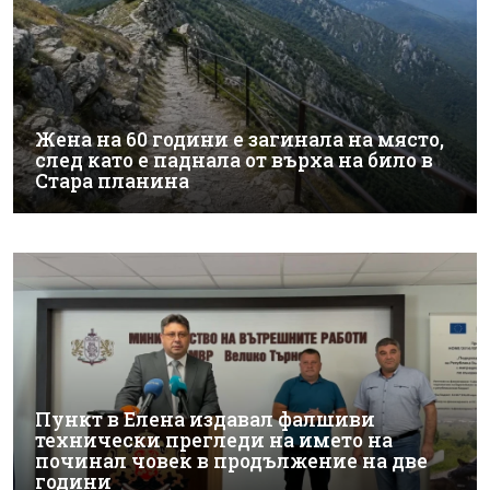
Жена на 60 години е загинала на място,
след като е паднала от върха на било в
Стара планина
Пункт в Елена издавал фалшиви
технически прегледи на името на
починал човек в продължение на две
години