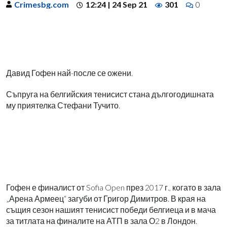
Crimesbg.com
12:24 | 24 Sep 21
301
0
Давид Гофен най-после се ожени.
Съпруга на белгийския тенисист стана дългогодишната
му приятелка Стефани Тучито.
Гофен е финалист от Sofia Open през 2017 г., когато в зала
„Арена Армеец“ загуби от Григор Димитров. В края на
същия сезон нашият тенисист победи белгиеца и в мача
за титлата на финалите на АТП в зала О2 в Лондон.