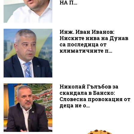
НА П...
Инж. Иван Иванов:
Ниските нива на Дунав
са последица от
климатичните п...
Николай Гълъбов за
скандала в Банско:
Словесна провокация от
деца не о...