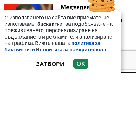
Медведев: Срам е
Япония да не
С използването на сайта вие приемате, че
споменава ролята на
използваме „
" за подобряване на
бисквитки
САЩ за Хирошима и
преживяването, персонализиране на
На...
съдържанието и рекламите, и анализиране
на трафика. Вижте нашата
политика за
и
.
бисквитките
политика за поверителност
ЗАТВОРИ
OK
НОВИНИ
АНАЛИЗИ