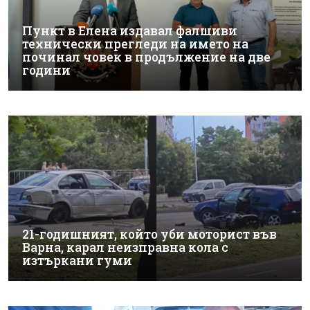
Пункт в Елена издавал фалшиви
технически прегледи на името на
починал човек в продължение на две
години
21-годишният, който уби моторист във
Варна, карал неизправна кола с
изтъркани гуми