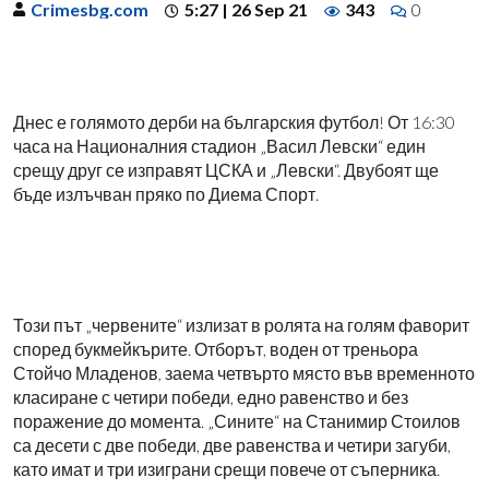
Crimesbg.com
5:27 | 26 Sep 21
343
0
Днес е голямото дерби на българския футбол! От 16:30
часа на Националния стадион „Васил Левски“ един
срещу друг се изправят ЦСКА и „Левски“. Двубоят ще
бъде излъчван пряко по Диема Спорт.
Този път „червените“ излизат в ролята на голям фаворит
според букмейкърите. Отборът, воден от треньора
Стойчо Младенов, заема четвърто място във временното
класиране с четири победи, едно равенство и без
поражение до момента. „Сините“ на Станимир Стоилов
са десети с две победи, две равенства и четири загуби,
като имат и три изиграни срещи повече от съперника.