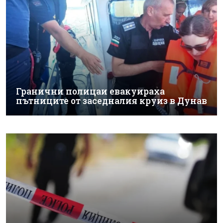
Гранични полицаи евакуираха
пътниците от заседналия круиз в Дунав