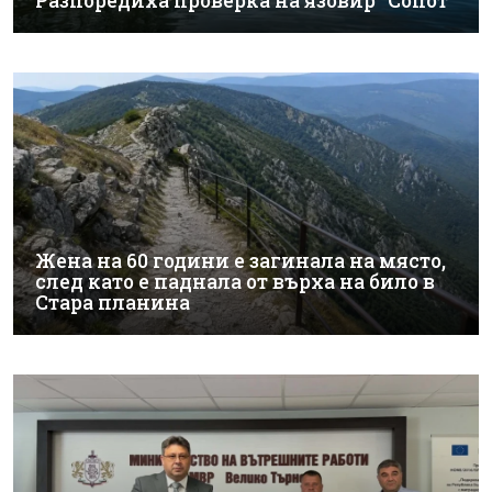
Разпоредиха проверка на язовир "Сопот"
Жена на 60 години е загинала на място,
след като е паднала от върха на било в
Стара планина