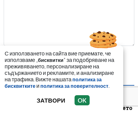
С използването на сайта вие приемате, че
използваме „
" за подобряване на
бисквитки
преживяването, персонализиране на
съдържанието и рекламите, и анализиране
на трафика. Вижте нашата
политика за
НАЙ-ЧЕТЕНИ
НАЙ-КОМЕНТИРАНИ
и
.
бисквитките
политика за поверителност
Цигани смениха
ЗАТВОРИ
OK
германците и
англичаните на морето