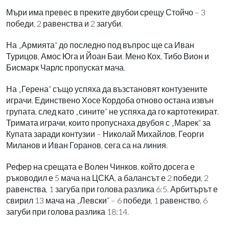
Мъри има превес в преките двубои срещу Стойчо – 3
победи, 2 равенства и 2 загуби.
На „Армията“ до последно под въпрос ще са Иван
Турицов, Амос Юга и Йоан Баи. Мено Кох, Тибо Вион и
Бисмарк Чарлс пропускат мача.
На „Герена“ също успяха да възстановят контузените
играчи. Единствено Хосе Кордоба отново остана извън
групата, след като „сините“ не успяха да го картотекират.
Тримата играчи, които пропуснаха двубоя с „Марек“ за
Купата заради контузии – Николай Михайлов, Георги
Миланов и Иван Горанов, сега са на линия.
Рефер на срещата е Волен Чинков, който досега е
ръководил е 5 мача на ЦСКА, а балансът е 2 победи, 2
равенства, 1 загуба при голова разлика 6:5. Арбитърът е
свирил 13 мача на „Левски“ – 6 победи, 1 равенство, 6
загуби при голова разлика 18:14.