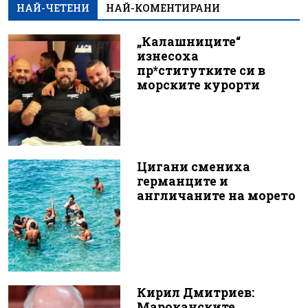
НАЙ-ЧЕТЕНИ
НАЙ-КОМЕНТИРАНИ
„Калашниците“
изнесоха
пр*ститутките си в
морските курорти
Цигани смениха
германците и
англичаните на морето
Кирил Дмитриев:
Мароканските