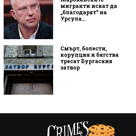
мигранти искат да
„благодарят“ на
Урсула...
Смърт, болести,
корупция и бягства
тресат Бургаския
затвор