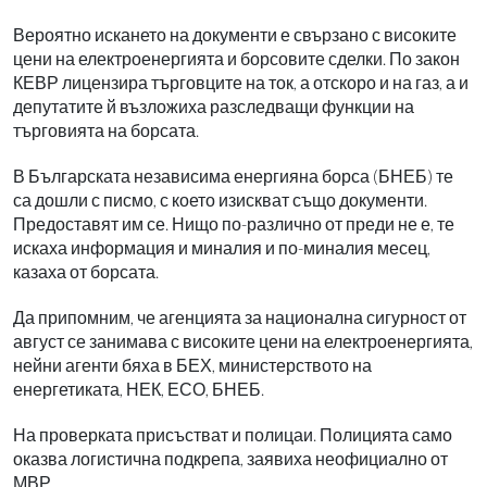
Вероятно искането на документи е свързано с високите
цени на електроенергията и борсовите сделки. По закон
КЕВР лицензира търговците на ток, а отскоро и на газ, а и
депутатите й възложиха разследващи функции на
търговията на борсата.
В Българската независима енергияна борса (БНЕБ) те
са дошли с писмо, с което изискват също документи.
Предоставят им се. Нищо по-различно от преди не е, те
искаха информация и миналия и по-миналия месец,
казаха от борсата.
Да припомним, че агенцията за национална сигурност от
август се занимава с високите цени на електроенергията,
нейни агенти бяха в БЕХ, министерството на
енергетиката, НЕК, ЕСО, БНЕБ.
На проверката присъстват и полицаи. Полицията само
оказва логистична подкрепа, заявиха неофициално от
МВР.