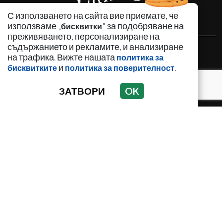
С използването на сайта вие приемате, че
използваме „
" за подобряване на
бисквитки
преживяването, персонализиране на
съдържанието и рекламите, и анализиране
НОВИНИ
на трафика. Вижте нашата
политика за
АНАЛИЗИ
и
.
бисквитките
политика за поверителност
ЗАБАВНО
ЗАТВОРИ
OK
ИЗДИРВА СЕ
КРИМИНАЛНО
ЛИЧНОСТИ
ОБЩЕСТВЕНИ ТЕМИ
ПО СВЕТА
РЕГИОНАЛНИ
Използването и публикуването на част или цялото
съдържание на Crimesbg.com без разрешение е
забранено.