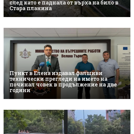
след като е паднала от върха на било в
Стара планина
Пункт в Елена издавал фалшиви
технически прегледи на името на
починал човек в продължение на две
години