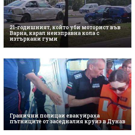
21-годишният, който уби моторист във
Варна, карал неизправна кола с
изтъркани гуми
Гранични полицаи евакуираха
пътниците от заседналия круиз в Дунав