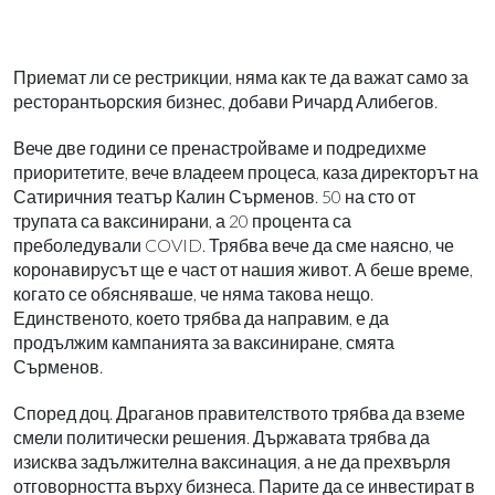
Приемат ли се рестрикции, няма как те да важат само за
ресторантьорския бизнес, добави Ричард Алибегов.
Вече две години се пренастройваме и подредихме
приоритетите, вече владеем процеса, каза директорът на
Сатиричния театър Калин Сърменов. 50 на сто от
трупата са ваксинирани, а 20 процента са
преболедували COVID. Трябва вече да сме наясно, че
коронавирусът ще е част от нашия живот. А беше време,
когато се обясняваше, че няма такова нещо.
Единственото, което трябва да направим, е да
продължим кампанията за ваксиниране, смята
Сърменов.
Според доц. Драганов правителството трябва да вземе
смели политически решения. Държавата трябва да
изисква задължителна ваксинация, а не да прехвърля
отговорността върху бизнеса. Парите да се инвестират в