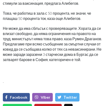
стимули за ваксинация, предлага Алибегов.
Това, че работиш в зала с 50 процента, не значи, че
плащаш 50 процента ток, каза още Алибегов.
Не може да има сблъсък с проверяващите. Хората да си
влизат свободно, да няма ограничения на правото на
труд, министърът няма това право, каза Румен Драганов.
Предлагаме при всяко съобщение за смъртни случаи от
ковид да се съобщава колко от тях са неваксинирани. Не
може заради заразени 3 старчески дома в Бургас да се
затварят барове в София, категоричен е той.
`
Facebook
Viber
Тwitter