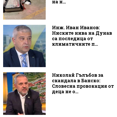
на н...
Инж. Иван Иванов:
Ниските нива на Дунав
са последица от
климатичните п...
Николай Гълъбов за
скандала в Банско:
Словесна провокация от
деца не о...