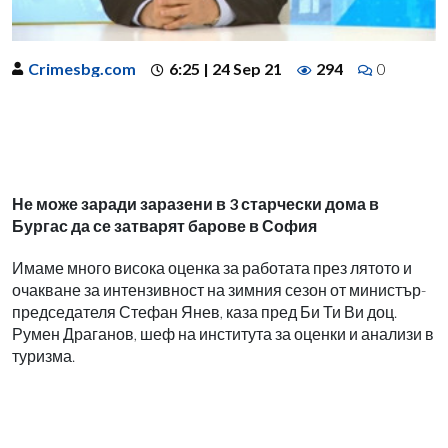
Crimesbg.com
6:25 | 24 Sep 21
294
0
Не може заради заразени в 3 старчески дома в
Бургас да се затварят барове в София
Имаме много висока оценка за работата през лятото и
очакване за интензивност на зимния сезон от министър-
председателя Стефан Янев, каза пред Би Ти Ви доц.
Румен Драганов, шеф на института за оценки и анализи в
туризма.