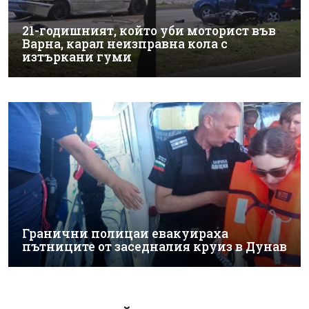
21-годишният, който уби моторист във
Варна, карал неизправна кола с
изтъркани гуми
Гранични полицаи евакуираха
пътниците от заседналия круиз в Дунав