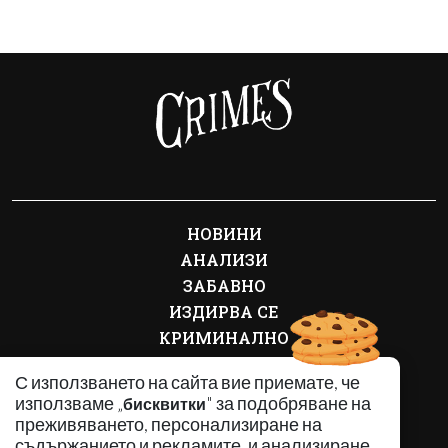
НОВИНИ
АНАЛИЗИ
ЗАБАВНО
ИЗДИРВА СЕ
КРИМИНАЛНО
ЛИЧНОСТИ
С използването на сайта вие приемате, че
ОБЩЕСТВЕНИ ТЕМИ
използваме „
" за подобряване на
бисквитки
ПО СВЕТА
преживяването, персонализиране на
РЕГИОНАЛНИ
съдържанието и рекламите, и анализиране