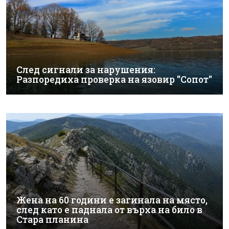
След сигнали за нарушения:
Разпоредиха проверка на язовир "Сопот"
Жена на 60 години е загинала на място,
след като е паднала от върха на било в
Стара планина