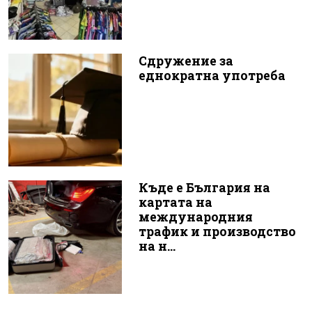
Сдружение за
еднократна употреба
Къде е България на
картата на
международния
трафик и производство
на н...