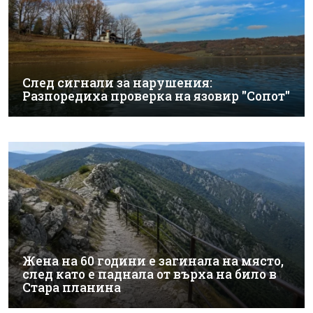
След сигнали за нарушения:
Разпоредиха проверка на язовир "Сопот"
Жена на 60 години е загинала на място,
след като е паднала от върха на било в
Стара планина