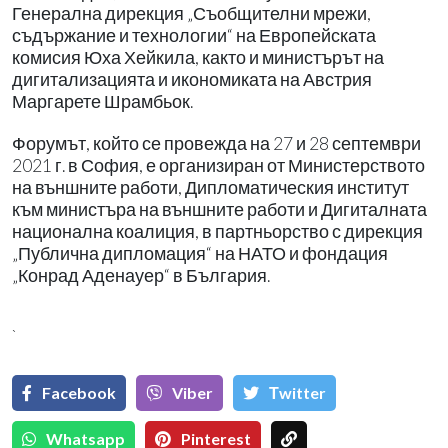
Генерална дирекция „Съобщителни мрежи,
съдържание и технологии“ на Европейската
комисия Юха Хейкила, както и министърът на
дигитализацията и икономиката на Австрия
Маргарете Шрамбьок.
Форумът, който се провежда на 27 и 28 септември
2021 г. в София, е организиран от Министерството
на външните работи, Дипломатическия институт
към министъра на външните работи и Дигиталната
национална коалиция, в партньорство с дирекция
„Публична дипломация“ на НАТО и фондация
„Конрад Аденауер“ в България.
`
Facebook
Viber
Тwitter
Whatsapp
Pinterest