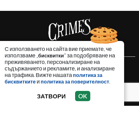
С използването на сайта вие приемате, че
използваме „
" за подобряване на
бисквитки
преживяването, персонализиране на
НОВИНИ
съдържанието и рекламите, и анализиране
на трафика. Вижте нашата
АНАЛИЗИ
политика за
и
.
бисквитките
политика за поверителност
ЗАБАВНО
ИЗДИРВА СЕ
ЗАТВОРИ
OK
КРИМИНАЛНО
ЛИЧНОСТИ
ОБЩЕСТВЕНИ ТЕМИ
ПО СВЕТА
РЕГИОНАЛНИ