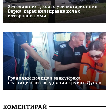
21-годишният, който уби моторист във
Варна, карал неизправна кола с
изтъркани гуми
Гранични полицаи евакуираха
пътниците от заседналия круиз в Дунав
КОМЕНТИРАЙ