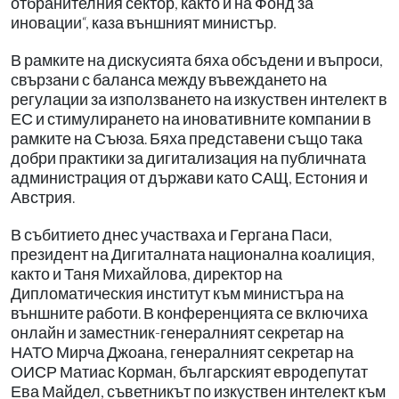
отбранителния сектор, както и на Фонд за
иновации“, каза външният министър.
В рамките на дискусията бяха обсъдени и въпроси,
свързани с баланса между въвеждането на
регулации за използването на изкуствен интелект в
ЕС и стимулирането на иновативните компании в
рамките на Съюза. Бяха представени също така
добри практики за дигитализация на публичната
администрация от държави като САЩ, Естония и
Австрия.
В събитието днес участваха и Гергана Паси,
президент на Дигиталната национална коалиция,
както и Таня Михайлова, директор на
Дипломатическия институт към министъра на
външните работи. В конференцията се включиха
онлайн и заместник-генералният секретар на
НАТО Мирча Джоана, генералният секретар на
ОИСР Матиас Корман, българският евродепутат
Ева Майдел, съветникът по изкуствен интелект към