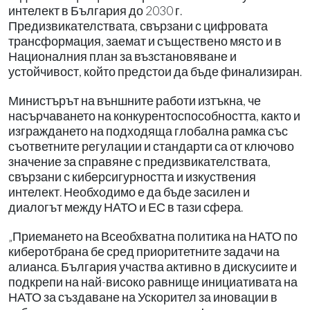
интелект в България до 2030 г.
Предизвикателствата, свързани с цифровата
трансформация, заемат и съществено място и в
Националния план за възстановяване и
устойчивост, който предстои да бъде финализиран.
Министърът на външните работи изтъкна, че
насърчаването на конкурентоспособността, както и
изграждането на подходяща глобална рамка със
съответните регулации и стандарти са от ключово
значение за справяне с предизвикателствата,
свързани с киберсигурността и изкуствения
интелект. Необходимо е да бъде засилен и
диалогът между НАТО и ЕС в тази сфера.
„Приемането на Всеобхватна политика на НАТО по
киберотбрана бе сред приоритетните задачи на
алианса. България участва активно в дискусиите и
подкрепи на най-високо равнище инициативата на
НАТО за създаване на Ускорител за иновации в