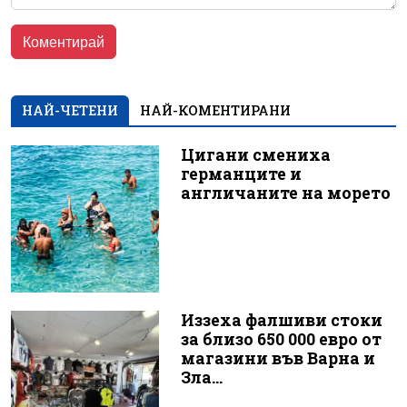
НАЙ-ЧЕТЕНИ
НАЙ-КОМЕНТИРАНИ
Цигани смениха
германците и
англичаните на морето
Иззеха фалшиви стоки
за близо 650 000 евро от
магазини във Варна и
Зла...