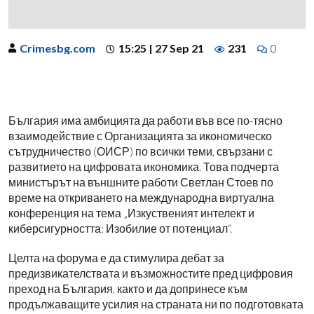
Crimesbg.com
15:25 | 27 Sep 21
231
0
България има амбицията да работи във все по-тясно
взаимодействие с Организацията за икономическо
сътрудничество (ОИСР) по всички теми, свързани с
развитието на цифровата икономика. Това подчерта
министърът на външните работи Светлан Стоев по
време на откриването на международна виртуална
конференция на тема „Изкуственият интелект и
киберсигурността: Изобилие от потенциал“.
Целта на форума е да стимулира дебат за
предизвикателствата и възможностите пред цифровия
преход на България, както и да допринесе към
продължаващите усилия на страната ни по подготовката