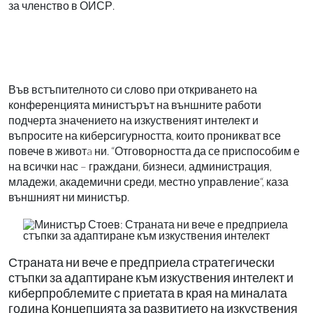
за членство в ОИСР.
Във встъпителното си слово при откриването на
конференцията министърът на външните работи
подчерта значението на изкуственият интелект и
въпросите на киберсигурността, които проникват все
повече в животa ни. “Отговорността да се приспособим е
на всички нас – граждани, бизнеси, администрация,
младежи, академични среди, местно управление“, каза
външният ни министър.
Страната ни вече е предприела стратегически
стъпки за адаптиране към изкуствения интелект и
киберпроблемите с приетата в края на миналата
година Концепцията за развитието на изкуствения