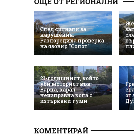
ОЩЕ ОТ РЕГИОНАЛНИ
Же
След сигнали за
за
нарушения:
сле
Разпоредиха проверка
въ
на язовир "Сопот"
пл
21-годишният, който
уби моторист във
Гр
Варна, карал
ев
неизправна кола с
от
изтъркани гуми
Ду
КОМЕНТИРАЙ