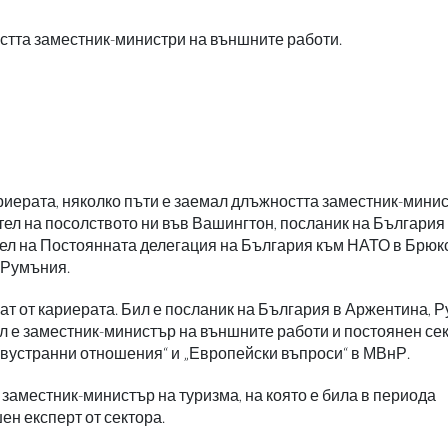
стта заместник-министри на външните работи.
риерата, няколко пъти е заемал длъжността заместник-мини
ел на посолството ни във Вашингтон, посланик на България
ел на Постоянната делегация на България към НАТО в Брюкс
в Румъния.
 от кариерата. Бил е посланик на България в Аржентина, Р
л е заместник-министър на външните работи и постоянен се
Двустранни отношения“ и „Европейски въпроси“ в МВнР.
заместник-министър на туризма, на която е била в периода
ен експерт от сектора.