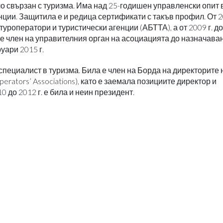
 свързан с туризма. Има над 25-годишен управленски опит в
ции. Защитила е и редица сертификати с такъв профил. От 20
туроператори и туристически агенции (АБТТА), а от 2009 г. д
 е член на управителния орган на асоциацията до назначава
уари 2015 г.
пециалист в туризма. Била е член на Борда на директорите 
perators’ Associations), като е заемала позициите директор и
0 до 2012 г. е била и неин президент.