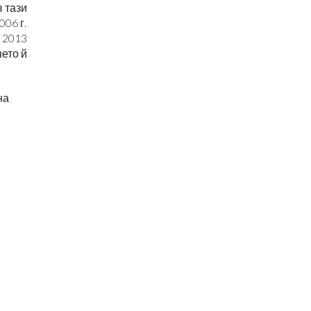
 тази
06 г.
о 2013
нето й
на