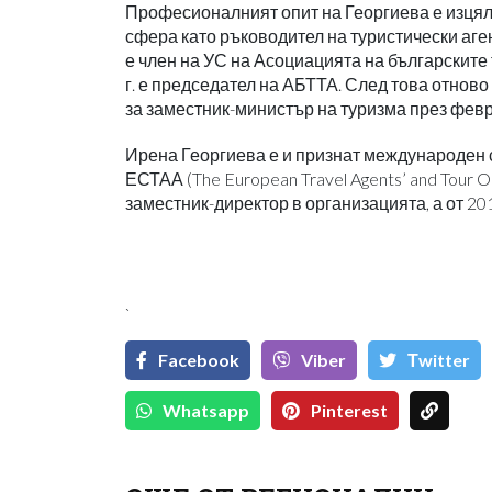
Професионалният опит на Георгиева е изцяло
сфера като ръководител на туристически аген
е член на УС на Асоциацията на българските 
г. е председател на АБТТА. След това отново
за заместник-министър на туризма през февр
Ирена Георгиева е и признат международен с
ЕСТАА (The European Travel Agents’ and Tour O
заместник-директор в организацията, а от 201
`
Facebook
Viber
Тwitter
Whatsapp
Pinterest