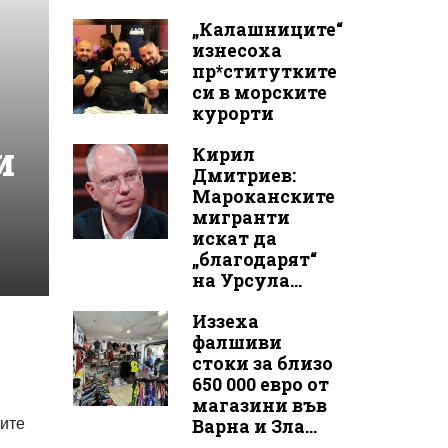
„Калашниците“
изнесоха
пр*ститутките
си в морските
курорти
и
Кирил
Дмитриев:
Мароканските
мигранти
искат да
„благодарят“
на Урсула...
Иззеха
фалшиви
стоки за близо
650 000 евро от
магазини във
ните
Варна и Зла...