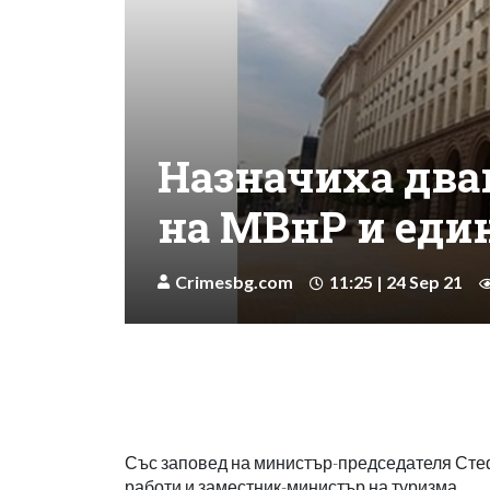
Назначиха два
на МВнР и еди
Crimesbg.com
11:25 | 24 Sep 21
Със заповед на министър-председателя Сте
работи и заместник-министър на туризма.