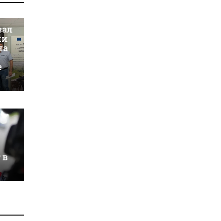
вал
ки
на
е
 в