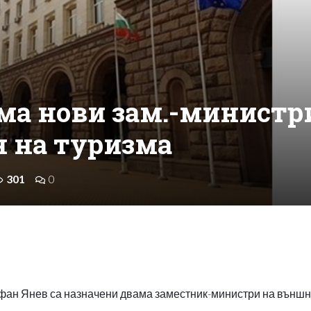
ма нови зам.-министр
н на туризма
301
0
фан Янев са назначени двама заместник-министри на външ