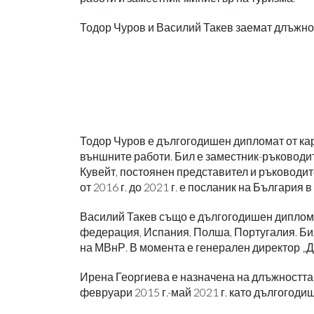
Тодор Чуров и Василий Такев заемат длъжно
Тодор Чуров е дългогодишен дипломат от ка
външните работи. Бил е заместник-ръководит
Кувейт, постоянен представител и ръководит
от 2016 г. до 2021 г. е посланик на България 
Василий Такев също е дългогодишен дипломат
федерация, Испания, Полша, Португалия. Би
на МВнР. В момента е генерален директор „
Ирена Георгиева е назначена на длъжността 
февруари 2015 г.-май 2021 г. като дългогодиш