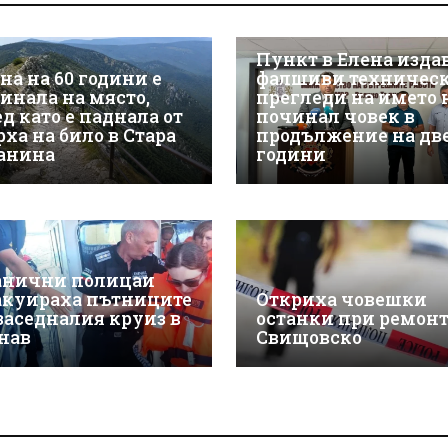
Пункт в Елена изда
на на 60 години е
фалшиви техничес
гинала на място,
прегледи на името 
д като е паднала от
починал човек в
рха на било в Стара
продължение на дв
анина
години
анични полицаи
акуираха пътниците
Откриха човешки
 заседналия круиз в
останки при ремонт
нав
Свищовско