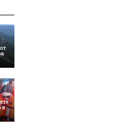
 от
ра
ите
 в