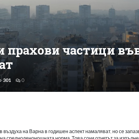
и прахови частици въ
ат
301
0
 въздуха на Варна в годишен аспект намаляват, но се запаз
на средноденонощната норма. Това сочи отчетът за изпълне