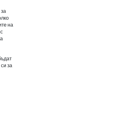
 за
олко
ите на
 с
на
бъдат
 си за