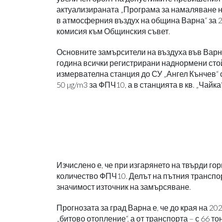
актуализираната „Програма за намаляване н
в атмосферния въздух на община Варна“ за 2
комисия към Общинския съвет.
Основните замърсители на въздуха във Варн
година всички регистрирани наднормени стой
измервателна станция до СУ „Ангел Кънчев“
50 µg/m3 за ФПЧ10, а в станцията в кв. „Чайка“
Изчислено е, че при изгарянето на твърди го
количество ФПЧ10. Делът на пътния транспор
значимост източник на замърсяване.
Прогнозата за град Варна е, че до края на 20
„битово отопление“, а от транспорта – с 66 то