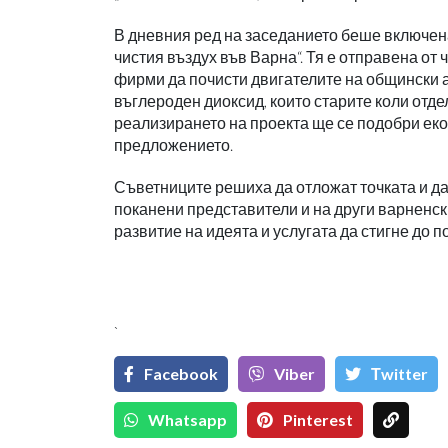
В дневния ред на заседанието беше включена
чистия въздух във Варна“. Тя е отправена от
фирми да почисти двигателите на общински а
въглероден диоксид, които старите коли отд
реализирането на проекта ще се подобри еко
предложението.
Съветниците решиха да отложат точката и да
поканени представители и на други варненски
развитие на идеята и услугата да стигне до п
`
Facebook
Viber
Тwitter
Whatsapp
Pinterest