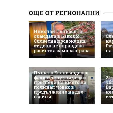
ОЩЕ ОТ РЕГИОНАЛНИ
Николай Гълъбов за
скандала в Банско:
Сл
Словесна провокация
на
от деца не оправдава
Ра
расистка саморазправа
на
Пункт в Елена издавал
фалшиви технически
21
прегледи на името на
уб
починал човек в
Ва
продължение на две
не
години
из