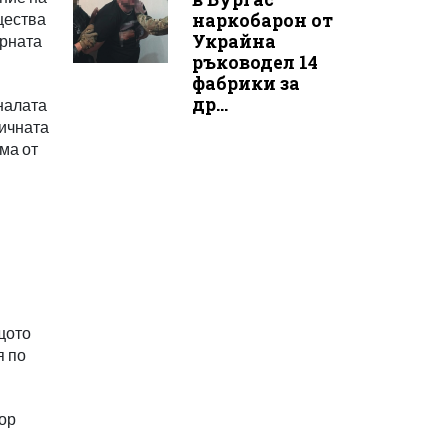
наркобарон от
щества
Украйна
орната
ръководел 14
фабрики за
др...
налата
тичната
ма от
бщото
я по
тор