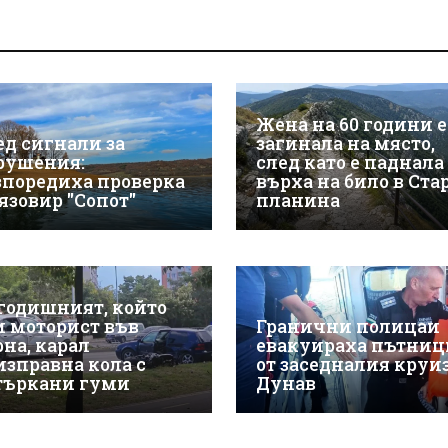
Жена на 60 години е
ед сигнали за
загинала на място,
рушения:
след като е паднала
зпоредиха проверка
върха на било в Ста
 язовир "Сопот"
планина
-годишният, който
и моторист във
Гранични полицаи
рна, карал
евакуираха пътниц
изправна кола с
от заседналия круиз
търкани гуми
Дунав