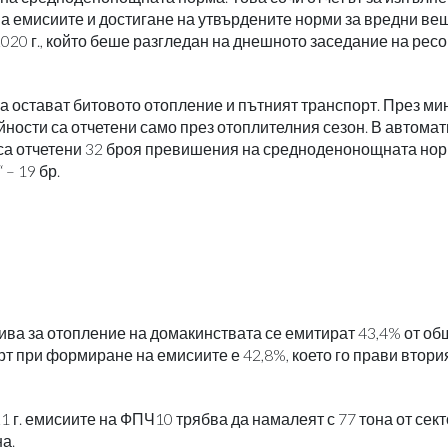
а емисиите и достигане на утвърдените норми за вредни ве
020 г., който беше разгледан на днешното заседание на рес
а остават битовото отопление и пътният транспорт. През ми
ности са отчетени само през отоплителния сезон. В автома
 са отчетени 32 броя превишения на средноденонощната нор
 – 19 бр.
рива за отопление на домакинствата се емитират 43,4% от о
т при формиране на емисиите е 42,8%, което го прави втори
21 г. емисиите на ФПЧ10 трябва да намалеят с 77 тона от сек
на.