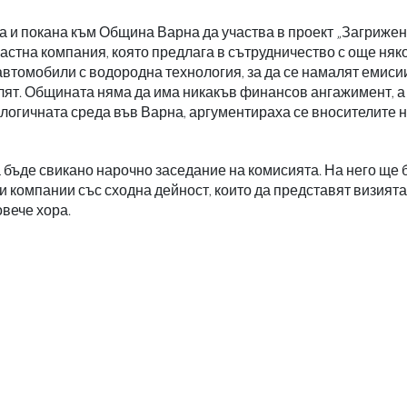
 и покана към Община Варна да участва в проект „Загрижен
 частна компания, която предлага в сътрудничество с още няк
втомобили с водородна технология, за да се намалят емиси
елят. Общината няма да има никакъв финансов ангажимент, а
логичната среда във Варна, аргументираха се вносителите 
 бъде свикано нарочно заседание на комисията. На него ще 
 компании със сходна дейност, които да представят визията
овече хора.