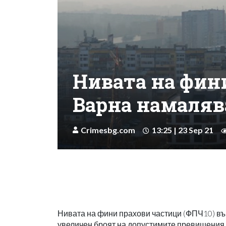
Нивата на фин
Варна намаляв
Crimesbg.com
13:25 | 23 Sep 21
Нивата на фини прахови частици (ФПЧ10) във
увеличен броят на допустимите превишения 