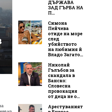
ДЪРЖАВА
ЗАД ГЪРБА НА
П...
Симона
Пейчева
отиде на море
в
след
убийството
на любимия й
Владо Загато...
Николай
Гълъбов за
скандала в
Банско:
Словесна
провокация
от деца не о...
ва
Арестуваният
ние на
в Бургас