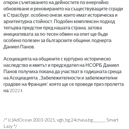
открои съчетаването на дейностите по енергийно
обновяване и реновирането на съществуващите сгради
в Страсбург, особено онези, които имат историческа и
архитектурна стойност. Подобен комплексен подход
тепърва предстои пред нашата страна, затова
инициативата за по-тесен обмен на опит ще бъде
особено полезен за българските общини, подчерта
Даниел Панов.
Асоциацията на общините с куртурно-историческо
наследство и кметът и председател на НСОРБ Даниел
Панов получиха покана да участват в годишната среща
на Асоциацията „Забележителности и забележителни
градове на Франция“, която ще се проведе през пролетта
на 2022 г.
/* (c)AdOcean 2003-2021, vgb_bg.24chasa.bg._______ Smart
Lazy */