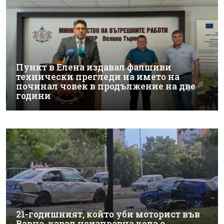
Пункт в Елена издавал фалшиви
технически прегледи на името на
починал човек в продължение на две
години
21-годишният, който уби моторист във
Варна, карал неизправна кола с