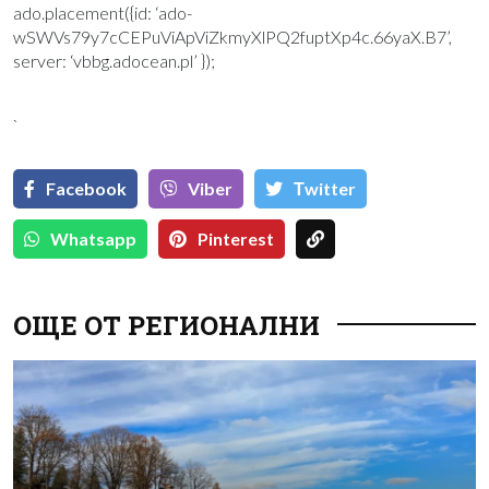
ado.placement({id: ‘ado-
wSWVs79y7cCEPuViApViZkmyXlPQ2fuptXp4c.66yaX.B7’,
server: ‘vbbg.adocean.pl’ });
`
Facebook
Viber
Тwitter
Whatsapp
Pinterest
ОЩЕ ОТ РЕГИОНАЛНИ