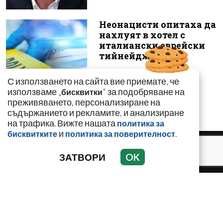
Неонацисти опитаха да
нахлуят в хотел с
италиански еврейски
тийнейджър...
С използването на сайта вие приемате, че
използваме „
" за подобряване на
бисквитки
преживяването, персонализиране на
съдържанието и рекламите, и анализиране
на трафика. Вижте нашата
политика за
и
.
бисквитките
политика за поверителност
ЗАТВОРИ
OK
НОВИНИ