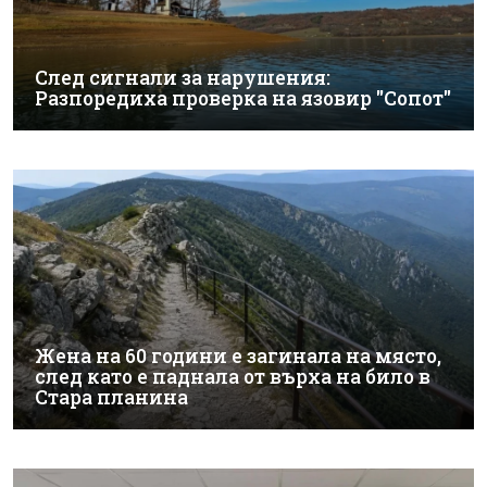
След сигнали за нарушения:
Разпоредиха проверка на язовир "Сопот"
Жена на 60 години е загинала на място,
след като е паднала от върха на било в
Стара планина