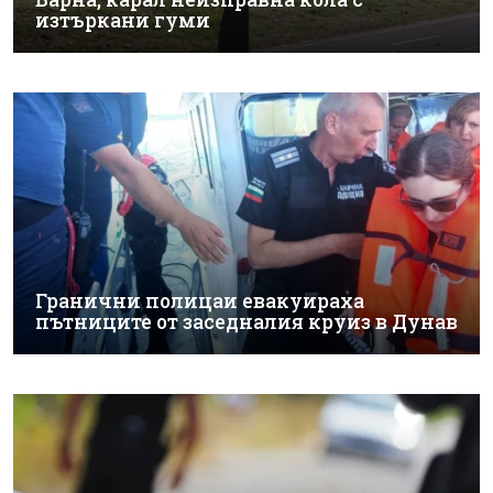
изтъркани гуми
Гранични полицаи евакуираха
пътниците от заседналия круиз в Дунав