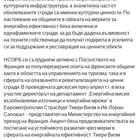
културната инфраструктура, а значителна част от
обновяваните сгради са именно културни ценности. По
настояване на общините в обхвата на мерките за
енергийна ефективност бяха включени и
еднофамилните сгради, за да бъде дадена възможност
на техните собственици да получат подкрепа в усилията
си за поддържане и реставрация на ценните обекти.
НСОРБ си сътрудничи активно с Посолството на
Франция за популяризиране опита на френските общини
както в областта на управлението на туризма, така и в
сферата на опазването и ревитализацията на ценни
сгради. В проведената дискусия през април т.г. взеха
участие директорът на департамент „Енергийна мисия,
възобновяеми източници и енергийни мрежи” в
Еврометрополия Страсбург Тиери Вилм и Ив-Лоран
Саповал – представител на Министерство на енергийния
преход на Франция. Акцент бяха предизвикателствата за
постигане на устойчивото развитие чрез мерки в
сферата на енергийната ефективност. Тиери Вилм