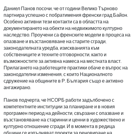
Даниел Панов посочи, че от години Велико Търново
партнира успешно с побратимения френски град Байон.
Особено активни тези контакти са в областта на
документирането на обекти на недвижимото културно
наследство. Проучени са френските модели в процеса на
опазване и възстановяване на старите сгради,
законодателната уредба, изискванията към
собствениците и техните отговорности, както и
възможностите за активна намеса на местната власт.
Прилагането на работещите практики обаче е въпрос на
законодателни изменения, с които Националното
сдружение на общините в Р. България също е активно
ангажирано.
Панов подчерта, че НСОРБ работи задълбочено с
компетентните институции за планиране и в новия
програмен период на дейности, свързани с опазване и
възстановяване на старинни и ценни в художествено и
културно отношение сгради. И в момента в редица
общини се изпълняват проекти за реновиране на