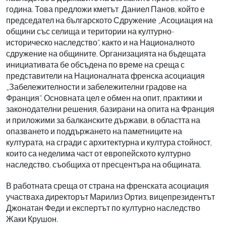
година. Това предложи кметът Даниел Панов, който е
председател на българското Сдружение „Асоциация на
общини със селища и територии на културно-
историческо наследство“, както и на Националното
сдружение на общините. Организацията на бъдещата
инициативата бе обсъдена по време на среща с
представители на Националната френска асоциация
„Забележителности и забележителни градове на
Франция“. Основната цел е обмен на опит, практики и
законодателни решения, базирани на опита на Франция
и приложими за балканските държави, в областта на
опазването и поддържането на паметниците на
културата, на сгради с архитектурна и култура стойност,
които са неделима част от европейското културно
наследство, съобщиха от пресцентъра на общината.
В работната среща от страна на френската асоциация
участваха директорът Марилиз Ортиз, вицепрезидентът
Джонатан Феди и експертът по културно наследство
Жаки Крушон.