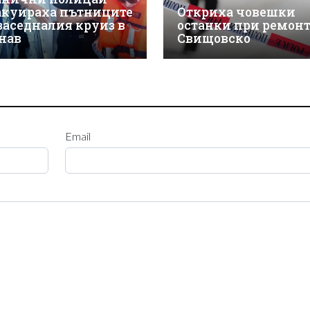
акуираха пътниците
Откриха човешки
 заседналия круиз в
останки при ремонт
нав
Свищовско
Email