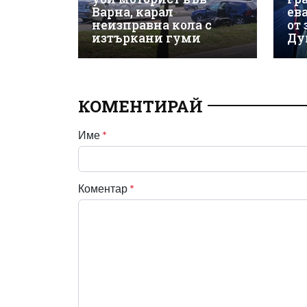
Варна, карал
ев
неизправна кола с
от
изтъркани гуми
Ду
КОМЕНТИРАЙ
Име
*
Коментар
*