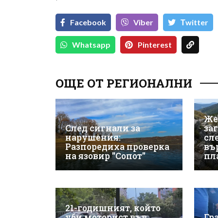
`
Facebook
Viber
Тwitter
Whatsapp
Pinterest
ОЩЕ ОТ РЕГИОНАЛНИ
Же
След сигнали за
за
нарушения:
сле
Разпоредиха проверка
въ
на язовир "Сопот"
пл
21-годишният, който
уби моторист във
Гр