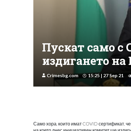
Пускат само с 
издигането на 
Crimesbg.com
15:25 | 27 Sep 21
Само хора, които имат COVID сертификат, че
на което днес инициативен комитет ще изди