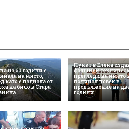
Пункт в Елена изда
на на 60 години е
фалшиви техничес
гинала на място,
прегледи на името 
д като е паднала от
починал човек в
рха на било в Стара
продължение на дв
анина
години
анични полицаи