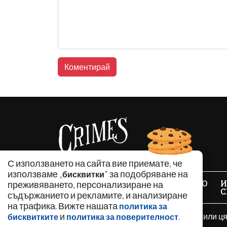
С използването на сайта вие приемате, че
използваме „
" за подобряване на
бисквитки
НОВИНИ
АНАЛИЗИ
ЗАБАВНО
И
преживяването, персонализиране на
С
съдържанието и рекламите, и анализиране
на трафика. Вижте нашата
политика за
и
.
Използването и публикуването на част или ц
бисквитките
политика за поверителност
разрешение е забранено.