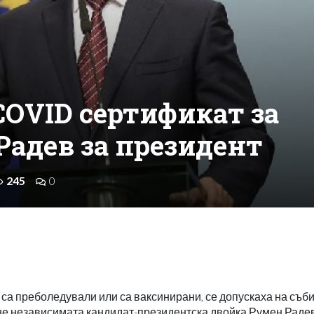
COVID сертификат за
Радев за президент
245
0
 са преболедували или са ваксинирани, се допускаха на съби
гне независимата кандидат-президентска двойка Румен Раде