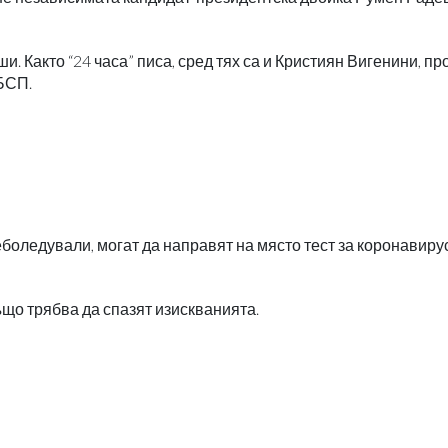
. Както “24 часа” писа, сред тях са и Кристиян Вигенини, пр
БСП.
боледували, могат да направят на място тест за коронавирус
ъщо трябва да спазят изискванията.