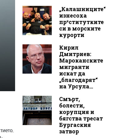
„Калашниците“
изнесоха
пр*ститутките
си в морските
курорти
Кирил
Дмитриев:
Мароканските
мигранти
искат да
„благодарят“
на Урсула...
Смърт,
болести,
корупция и
бягства тресат
Бургаския
тието,
затвор
в-