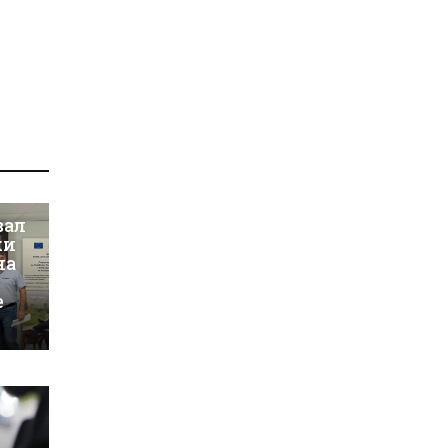
вал
ки
на
е