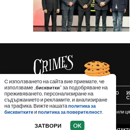
С използването на сайта вие приемате, че
използваме „
" за подобряване на
бисквитки
НОВИНИ
АНАЛИЗИ
ЗАБАВНО
И
преживяването, персонализиране на
С
съдържанието и рекламите, и анализиране
на трафика. Вижте нашата
политика за
и
.
Използването и публикуването на част или ц
бисквитките
политика за поверителност
разрешение е забранено.
ЗАТВОРИ
OK
РЕКЛАМА
КОНТАКТ