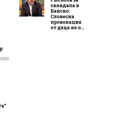
скандала в
Банско:
Словесна
провокация
от деца не о...
р
0 000
та“