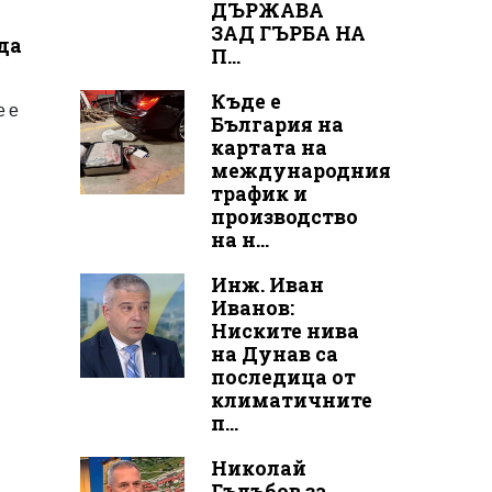
ДЪРЖАВА
ЗАД ГЪРБА НА
да
П...
Къде е
е е
България на
картата на
международния
трафик и
производство
на н...
Инж. Иван
Иванов:
Ниските нива
на Дунав са
последица от
климатичните
п...
Николай
Гълъбов за