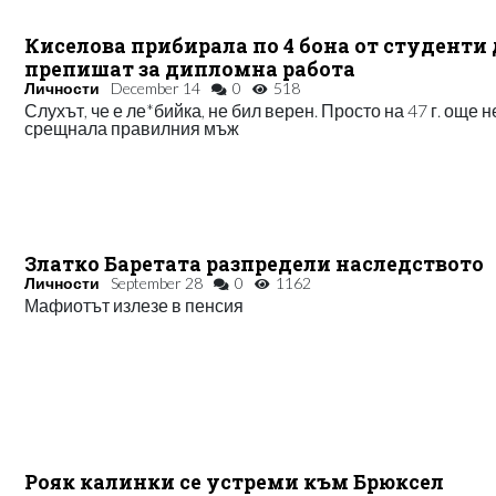
Киселова прибирала по 4 бона от студенти 
препишат за дипломна работа
Личности
December 14
0
518
Слухът, че е ле*бийка, не бил верен. Просто на 47 г. още н
срещнала правилния мъж
Златко Баретата разпредели наследството
Личности
September 28
0
1162
Мафиотът излезе в пенсия
Рояк калинки се устреми към Брюксел