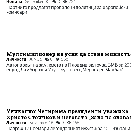
Новини
September 03
0
721
Партиите предлагат провалени политици за европейски
комисари
Мултимилионер не успя да стане министъ
Личности
July 06
0
588
Автопаркът на зам.-кмета на Пловдив включва БМВ за 20
евро, „Ламборгини Урус“, луксозен „Мерцедес Майбах“
Уникално: Четирима президенти уважиха
Христо Стоичков и неговата „Зала на слава
Личности
November 18
0
455
Навръх 17 ноември легендарният №8 събра 100 избрани