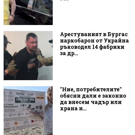
Арестуваният в Бургас
наркобарон от Украйна
ръководел 14 фабрики
за др...
"Ние, потребителите"
обясни дали е законно
да внесем чадър или
храна н...