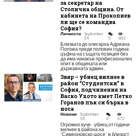
за секретар на
Столична община. От
кабинета на Прокопиев
ли ще се командва
София?
Личности
September
24
0
602
Близката до олигарха Адриана
Попова преди половин година
цъфна на същата позиция без
да има никакъв професионален
опит в общината или
държавната админ...
Звяр – убиец вилнее в
район “Студентски” в
София, подчинения на
Васко Ухото кмет Петко
Горанов пък си бърка в
носа
Новини
September
18
0
672
Огромно куче - убиец от години
вилнее в района на
“Симеоновско шосе” в близост