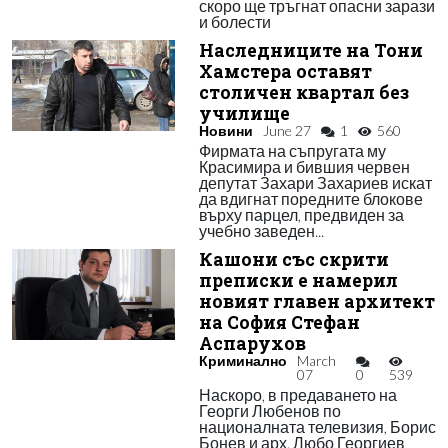
скоро ще тръгнат опасни зарази
и болести
Наследниците на Тони
Хамстера оставят
столичен квартал без
училище
Новини
June 27
1
560
Фирмата на съпругата му
Красимира и бившия червен
депутат Захари Захариев искат
да вдигнат поредните блокове
върху парцел, предвиден за
учебно заведен...
Кашони със скрити
преписки е намерил
новият главен архитект
на София Стефан
Аспарухов
Криминално
March
07
0
539
Наскоро, в предаването на
Георги Любенов по
националната телевизия, Борис
Бонев и арх. Любо Георгиев