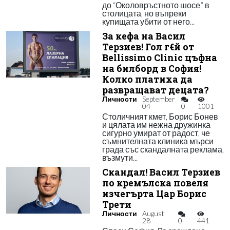
до “Околовръстното шосе” в
столицата, но въпреки
купищата убити от него...
За кефа на Васил
Терзиев! Гол г€й от
Bellissimo Clinic цъфна
на билборд в София!
Колко платиха да
развращават децата?
Личности
September
04
0
1001
Столичният кмет, Борис Бонев
и цялата им нежна дружинка
сигурно умират от радост, че
съмнителната клиника мърси
града със скандалната реклама,
възмути...
Скандал! Васил Терзиев
по кремълска повеля
изчегърта Цар Борис
Трети
Личности
August
28
0
441