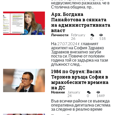
недвусмислено разказаха, че в
Столична община, пр...
Арх. Богдана
Панайотова в сянката
на административната
власт
Личности
February
26
0
518
На 27.07.2024 г. главният
архитект на София Здравко
Здравков внезапно загуби
поста си. Повече от половин
година той се задържа на тази
длъжност след...
1984 по Оруел: Васил
Терзиев връща София в
мракобесните времена
на ДС
Новини
January
24
0
1449
Във всички райони се въвежда
оперативна дигитална система
за следене в реално време