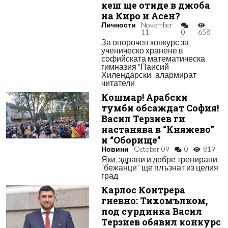
кеш ще отиде в джоба
на Киро и Асен?
Личности
November
11
0
658
За опорочен конкурс за
ученическо хранене в
софийската математическа
гимназия "Паисий
Хилендарски" алармират
читатели
Кошмар! Арабски
тумби обсаждат София!
Васил Терзиев ги
настанява в “Княжево”
и “Оборище”
Новини
October 09
0
819
Яки, здрави и добре тренирани
“бежанци” ще плъзнат из целия
град
Карлос Контрера
гневно: Тихомълком,
под сурдинка Васил
Терзиев обявил конкурс