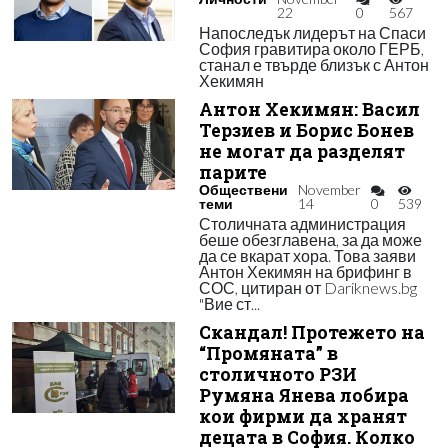
22
0
567
Напоследък лидерът на Спаси
София гравитира около ГЕРБ,
станал е твърде близък с Антон
Хекимян
Антон Хекимян: Васил
Терзиев и Борис Бонев
не могат да разделят
парите
Обществени
November
теми
14
0
539
Столичната администрация
беше обезглавена, за да може
да се вкарат хора. Това заяви
Антон Хекимян на брифинг в
СОС, цитиран от Dariknews.bg
"Вие ст...
Скандал! Протежето на
“Промяната” в
столичното РЗИ
Румяна Янева лобира
кои фирми да хранят
децата в София. Колко