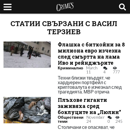
СТАТИИ СВЪРЗАНИ С ВАСИЛ
ТЕРЗИЕВ
Флашка с биткойни за 8
милиона евро изчезна
след смъртта на лама
Иво и рейнджърите
Криминално
March
11
4
777
Техни близки твърдят, че
хардуерен портфейл с
криптовалута е изчезнал след
трагедията, МВР отрича
Плъхове гиганти
заживяха сред
боклуците на „Люлин“
Обществени
November
теми
24
0
245
Столичани се опасяват, че