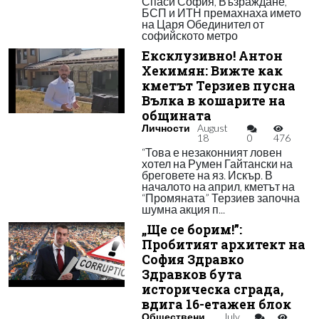
Спаси София, Възраждане,
БСП и ИТН премахнаха името
на Царя Обединител от
софийското метро
Ексклузивно! Антон
Хекимян: Вижте как
кметът Терзиев пусна
Вълка в кошарите на
общината
Личности
August
18
0
476
“Това е незаконният ловен
хотел на Румен Гайтански на
бреговете на яз. Искър. В
началото на април, кметът на
“Промяната” Терзиев започна
шумна акция п...
„Ще се борим!”:
Пробитият архитект на
София Здравко
Здравков бута
историческа сграда,
вдига 16-етажен блок
Обществени
July