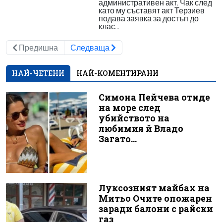
административен акт. Чак след
като му съставят акт Терзиев
подава заявка за достъп до
клас...
Предишна
Следваща
НАЙ-ЧЕТЕНИ
НАЙ-КОМЕНТИРАНИ
Симона Пейчева отиде
на море след
убийството на
любимия й Владо
Загато...
Луксозният майбах на
Митьо Очите опожарен
заради балони с райски
газ