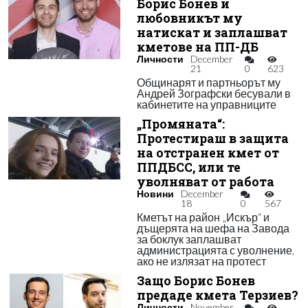
Борис Бонев и
любовникът му
натискат и заплашват
кметове на ПП-ДБ
Личности
December
21
0
623
Общинарят и партньорът му
Андрей Зографски бесували в
кабинетите на управниците
„Промяната“:
Протестираш в защита
на отстранен кмет от
ППДБСС, или те
уволняват от работа
Новини
December
18
0
567
Кметът на район „Искър“ и
дъщерята на шефа на Завода
за боклук заплашват
администрацията с уволнение,
ако не излязат на протест
Защо Борис Бонев
предаде кмета Терзиев?
Личности
November