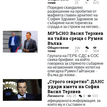
теми
25
0
672
Поредно скандално
разрешение на пробития от
мафията главен архитект на
София Здравко Здравков за
събаряне на историческа
сграда и за строеж на негово...
МРЪСНО: Васил Терзиев
на тайна среща с Румен
Вълка
Обществени
July
теми
25
0
504
Групата на ГЕРБ-СДС в СОС
свика брифинг, на който
говориха за спряното събаряне
на незаконния ловен хотел на
олигарха Румен Гайтански –
Вълка до язови...
„Строго секретно”: ДАНС
удари кмета на София
Васил Терзиев
Личности
July 25
0
511
ифицираната информация, за
което му е съставен и