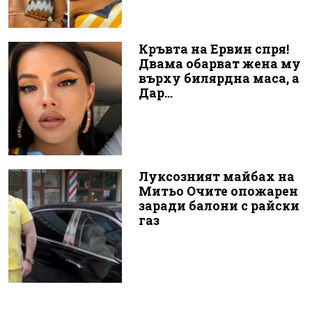
Кръвта на Ервин спря!
Двама обарват жена му
върху билярдна маса, а
Дар...
Луксозният майбах на
Митьо Очите опожарен
заради балони с райски
газ