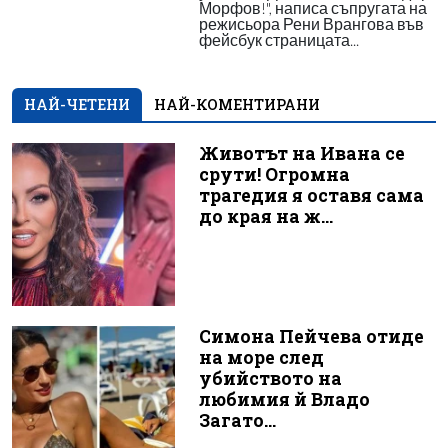
Морфов!", написа съпругата на
режисьора Рени Врангова във
фейсбук страницата...
НАЙ-ЧЕТЕНИ
НАЙ-КОМЕНТИРАНИ
Животът на Ивана се
срути! Огромна
трагедия я оставя сама
до края на ж...
Симона Пейчева отиде
на море след
убийството на
любимия й Владо
Загато...