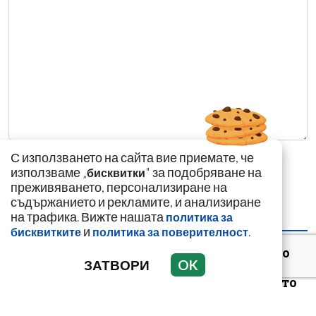
С използването на сайта вие приемате, че
използваме „
" за подобряване на
бисквитки
преживяването, персонализиране на
съдържанието и рекламите, и анализиране
на трафика. Вижте нашата
политика за
НАЙ-ЧЕТЕНИ
НАЙ-КОМЕНТИРАНИ
и
.
бисквитките
политика за поверителност
Иво Ториното и Вальо
ЗАТВОРИ
OK
Бореца ли
организираха първото
криптоубийство в Б...