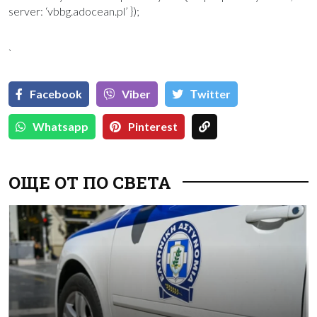
server: ‘vbbg.adocean.pl’ });
`
Facebook
Viber
Тwitter
Whatsapp
Pinterest
ОЩЕ ОТ ПО СВЕТА