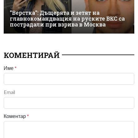
"Верстка": Дъщерята и зетят на
главнокомандващия на руските ВКС са
пострадали при взрива в Москва
КОМЕНТИРАЙ
Име
*
Email
Коментар
*