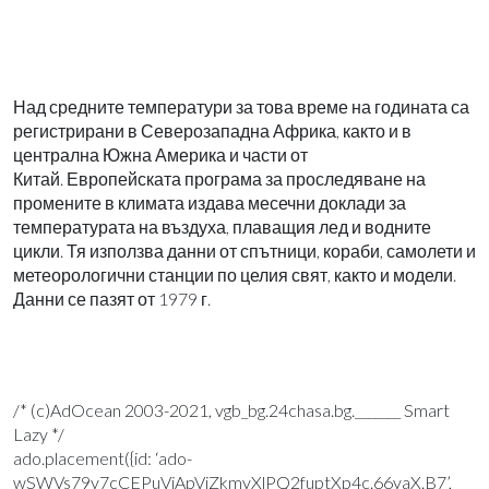
Над средните температури за това време на годината са
регистрирани в Северозападна Африка, както и в
централна Южна Америка и части от
Китай. Европейската програма за проследяване на
промените в климата издава месечни доклади за
температурата на въздуха, плаващия лед и водните
цикли. Тя използва данни от спътници, кораби, самолети и
метеорологични станции по целия свят, както и модели.
Данни се пазят от 1979 г.
/* (c)AdOcean 2003-2021, vgb_bg.24chasa.bg._______ Smart
Lazy */
ado.placement({id: ‘ado-
wSWVs79y7cCEPuViApViZkmyXlPQ2fuptXp4c.66yaX.B7’,