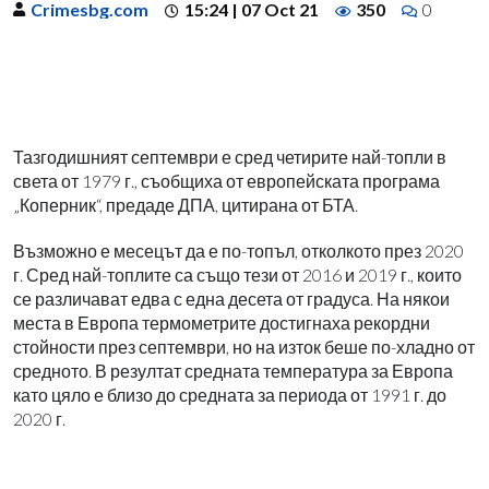
Crimesbg.com
15:24 | 07 Oct 21
350
0
Тазгодишният септември е сред четирите най-топли в
света от 1979 г., съобщиха от европейската програма
„Коперник“, предаде ДПА, цитирана от БТА.
Възможно е месецът да е по-топъл, отколкото през 2020
г. Сред най-топлите са също тези от 2016 и 2019 г., които
се различават едва с една десета от градуса. На някои
места в Европа термометрите достигнаха рекордни
стойности през септември, но на изток беше по-хладно от
средното. В резултат средната температура за Европа
като цяло е близо до средната за периода от 1991 г. до
2020 г.