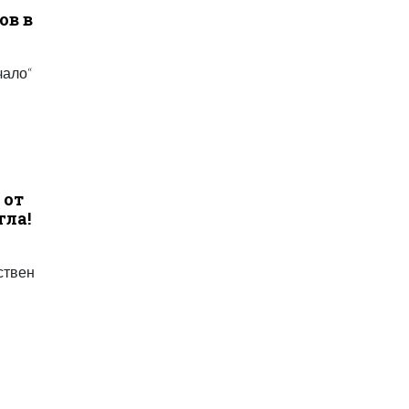
ов в
чало“
6
 от
гла!
ствен