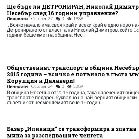
Ще бъде ли ДЕТРОНИРАН, Николай Димитр
Несебър след 16 години управление?
Личности
October 27
0
1988
„Всяко начало има своя край и всеки край е едно ново на
Детронирането от властта на Николай Димитров, който 1
години беше кмет на община Нес...
Общественият транспорт в община Несебър
2015 година – всичко е потънало в гъста мъ
Корупция и Далавери!
Личности
October 24
0
5089
В община Несебър от 2015 година, така нареченият обще
транспорт е подарен буквално на най-верният общински
съветник от несменяемият вече 16 годин...
Базар „Илиянци“ се трансформира в златна
мина за разследващите ченгета