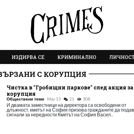
ИЗДИРВА СЕ
КРИМИНАЛНО
ЛИЧНОС
ВЪРЗАНИ С КОРУПЦИЯ
Чистка в "Гробищни паркове" след акция за
корупция
Обществени теми
May 13
21
308
И двамата заместници на директора са освободени от
длъжност, кметът на София призова гражданите да пода
сигнали за нередности Кметът на София Васил...