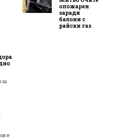
опожарен
заради
балони с
райски газ
дора
адно
 за
-
ов е