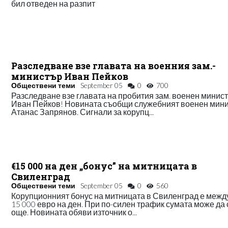
бил отведен на разпит
Разследване взе главата на военния зам.-
министър Иван Пейков
Обществени теми
September 05
0
700
Разследване взе главата на пробития зам. военен минис
Иван Пейков! Новината съобщи служебният военен мин
Атанас Запрянов. Сигнали за корупц...
€15 000 на ден „бонус” на митницата в
Свиленград
Обществени теми
September 05
0
560
Корупционният бонус на митницата в Свиленград е между
15 000 евро на ден. При по-силен трафик сумата може да 
още. Новината обяви източник о...