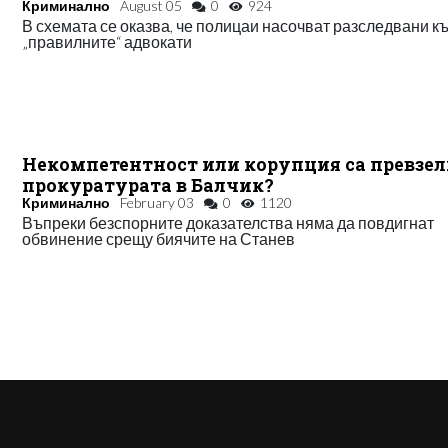
Криминално
August 05
0
924
В схемата се оказва, че полицаи насочват разследвани к
„правилните“ адвокати
Некомпетентност или корупция са превзе
прокуратурата в Балчик?
Криминално
February 03
0
1120
Въпреки безспорните доказателства няма да повдигнат
обвинение срещу биячите на Станев