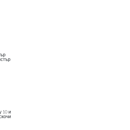
тър
истър
 10 и
скочи