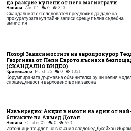
да разкрие купени от него магистрати
Новини
April 01
0
343
Скандалният ексследовател предложил да даде на
прокуратурата куп тайни записи срещу пълна съдебна
амнистия
Позор! Зависимостите на европрокурор Тео
Георгиева от Пепи Еврото лъснаха безпощ
(СКАНДАЛНО ВИДЕО)
Криминално
March 25
0
1351
Корумпираната държавна обвинителка руши целия модел
справедливост и върховенство на закона
Извънредно: Акция в имоти на един от най
близките на Ахмед Доган
Новини
October 02
0
553
Източници твърдят, че в късния следобед Джейхан Ибрям