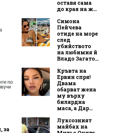
оставя сама
до края на ж...
Симона
Пейчева
а
отиде на море
след
убийството
на любимия й
Владо Загато...
Кръвта на
Ервин спря!
ите по
Двама
звучи
обарват жена
му върху
билярдна
маса, а Дар...
Луксозният
майбах на
, за
Митьо Очите