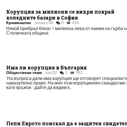
Корупция за милиони се вихри покрай
коледните базари в София
Криминално
January 08
0
434
Някой прибрал близо 5 милиона лева от наеми на гърба н
Столичната община
Има ли корупция в България
Обществени теми
July 02
1
392
На въпроса дали има корупция ще отговорят специалист
наказателно право. На мен този корупционен скандал ми 
като кръжок - дайте да видим к...
Пепи Еврото поискал да е защитен свидетел