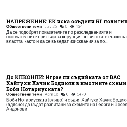
НАПРЕЖЕНИЕ: ЕК иска осъдени БГ полити
Обществени теми
July 25
0
434
Да се подобрят показателите по разследванията и
окончателните присъди за корупция по високите етажи на
властта, както и да се въведат изисквания за по...
До КПКОНПИ: Играе ли съдийката от ВАС
Хайгухи Хачик Бодикян в имотните схеми
Боби Нотариуската?
Обществени теми
April 18
0
1470
Боби Нотариуската (вляво) и съдия Хайгухи Хачик Бодик
(вдясно) да бъдат разпитани за схемите на Георги и Весе
Андонови